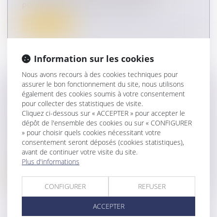
pourraient être transmises en France....
Lire la suite
Information sur les cookies
Nous avons recours à des cookies techniques pour
assurer le bon fonctionnement du site, nous utilisons
FRAIS BANCAIRES LORS D’UNE
également des cookies soumis à votre consentement
SUCCESSION : SUPPRESSION DES CAS
pour collecter des statistiques de visite.
DE GRATUITÉ
Cliquez ci-dessous sur « ACCEPTER » pour accepter le
dépôt de l'ensemble des cookies ou sur « CONFIGURER
Droit de la famille, des personnes et de leur
» pour choisir quels cookies nécessitant votre
patrimoine
/
Patrimoine et succession
consentement seront déposés (cookies statistiques),
Des règles avaient été mises en place en
avant de continuer votre visite du site.
novembre 2025 concernant les frais q...
Plus d'informations
Lire la suite
CONFIGURER
REFUSER
ACCEPTER