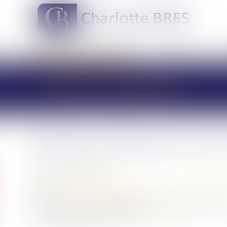
DOMAINES DE COMPÉTENCES
ACTUS
LES ACTUALITÉS
Résidence alternée en cas d
Publié le :
23/06/2020
Droit de la famille, des personnes et de leur patrimoine
Source :
www.juridiconline.com
Une réponse ministérielle rappelle les règles applicable
en cas de violences conjugales...
Lire la suite