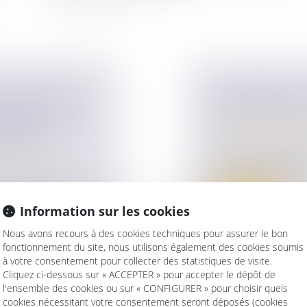
T DES DETTES
CONSÉQUENCES
 AVANTAGE
DIVORCES PAR
DIRECTE À CE
Droit de la famille,
Divorce et séparat
SSION
M. Claude Raynal at
ur patrimoine
/
sceaux, ministre de l
 au sein de deux
Lire la suite
Information sur les cookies
Nous avons recours à des cookies techniques pour assurer le bon
fonctionnement du site, nous utilisons également des cookies soumis
à votre consentement pour collecter des statistiques de visite.
Cliquez ci-dessous sur « ACCEPTER » pour accepter le dépôt de
l'ensemble des cookies ou sur « CONFIGURER » pour choisir quels
cookies nécessitant votre consentement seront déposés (cookies