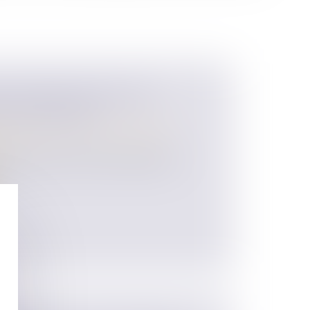
 INTERNATIONALES DES
 ACTE D'AVOCAT
 des personnes et de leur patrimoine
/
ion
tire l'attention de Mme la garde des
...