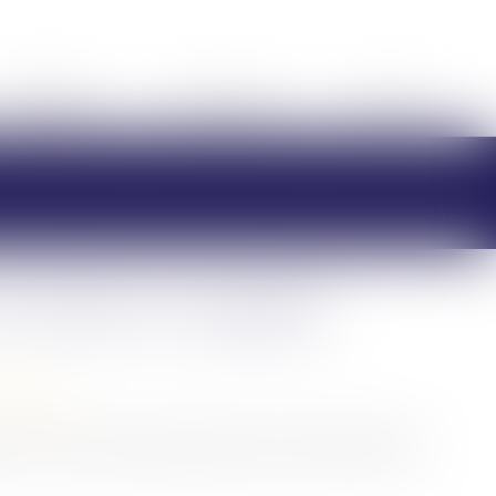
HONORAIRES
RDV EN LIGNE
CONTACT
e violences conjugales
/
Filiation
s concernant le régime juridique de l'autorité parentale