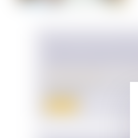
SUBSTITUTION DANS LE PAIEMEN
SOCIALES PEUT CONSTITUER UN
CONSTITUTIF D’UNE DONATION IN
TITRE RAPPORTABLE À LA SUCCE
Droit de la famille, des personnes et de le
Patrimoine et succession
Une mère s’était associée à son fils cadet
sociétés. Elle ava...
Lire la suite