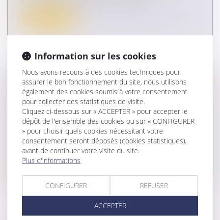
Lire la suite
Information sur les cookies
Nous avons recours à des cookies techniques pour
FRAIS BANCAIRES LORS D’UNE
assurer le bon fonctionnement du site, nous utilisons
également des cookies soumis à votre consentement
SUCCESSION : SUPPRESSION DES CAS
pour collecter des statistiques de visite.
DE GRATUITÉ
Cliquez ci-dessous sur « ACCEPTER » pour accepter le
Droit de la famille, des personnes et de leur
dépôt de l'ensemble des cookies ou sur « CONFIGURER
patrimoine
/
Patrimoine et succession
» pour choisir quels cookies nécessitant votre
Des règles avaient été mises en place en
consentement seront déposés (cookies statistiques),
avant de continuer votre visite du site.
novembre 2025 concernant les frais q...
Plus d'informations
Lire la suite
CONFIGURER
REFUSER
ACCEPTER