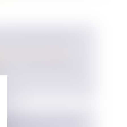
 PACK NOUVEAU DÉPART EN
 des personnes et de leur patrimoine
/
ences au sein du couple constituent une
ÉGARD DES FEMMES EN FRANCE :