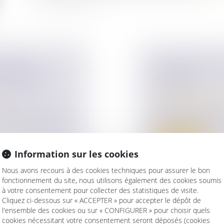
 COMMENT
LANCEMENT DU
SION DE SA
VENDÉE
Droit de la famille,
Violences familiales
ise
En France, les viol
ape importante dans
réalité grave, qui...
Lire la suite
Information sur les cookies
Nous avons recours à des cookies techniques pour assurer le bon
fonctionnement du site, nous utilisons également des cookies soumis
à votre consentement pour collecter des statistiques de visite.
Cliquez ci-dessous sur « ACCEPTER » pour accepter le dépôt de
l'ensemble des cookies ou sur « CONFIGURER » pour choisir quels
A TRANSMISSION
VIOLENCE À L’
cookies nécessitant votre consentement seront déposés (cookies