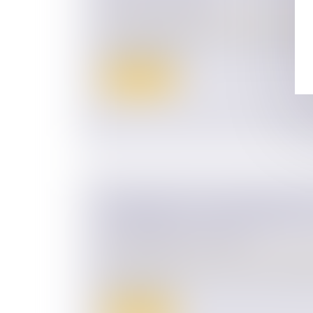
DES ENTREPRISES
Droit des sociétés
/
Transmission d’entrepr
La prochaine décennie devrait voir un nom
de dirigeants d’e...
Lire la suite
PRESCRIPTION D’UNE CRÉANCE 
CONCUBINS : LE CONCUBINAGE N
EMPÊCHEMENT D’AGIR
Droit de la famille, des personnes et de le
Selon l’article 2234 du Code civil, la presc
ou est suspe...