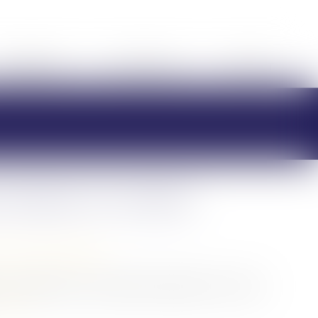
HONORAIRES
RDV EN LIGNE
CONTACT
u Départ en Vendée
/
Violences familiales
 une réalité grave, qui appelle l'engagement constant
la suite