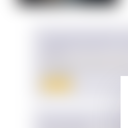
TRANSMISSION D’ENTREPRISE :
PRÉPARER SEREINEMENT LA CES
SOCIÉTÉ ?
Droit des sociétés
/
Transmission d’entrepr
La transmission d’une société est une ét
la vie d’un dirig...
Lire la suite
OBJECTIF REPRISE : FACILITER L