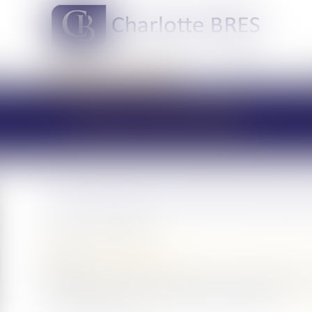
DOMAINES DE COMPÉTENCES
ACTUS
LES ACTUALITÉS
Lancement du Pack Nouvea
Publié le :
14/05/2026
Droit de la famille, des personnes et de leur patrimoine
Source :
www.vendee.gouv.fr
En France, les violences au sein du couple constituent
de l'ensemble des acteurs publics et associatifs...
Lire 