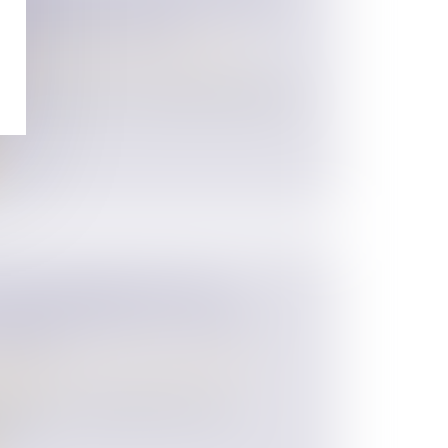
 PROTECTION ET MIEUX LUTTER
IOLENCES SEXUELLES
 des personnes et de leur patrimoine
/
ires de protection immédiate, dispositifs
TRE HÉRITIERS SUR LES
 JUGE PRIVILÉGIE LA VOLONTÉ
DÉFUNT
 des personnes et de leur patrimoine
/
ession
e la loi du 15 novembre 1887, toute
ut...