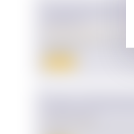
DÉCLARATION DE SUCCESSION :
L’ADMINISTRATION FISCALE FAIT
MANSUÉTUDE
Droit de la famille, des personnes et de le
Patrimoine et succession
Lors du décès d’un proche, les héritiers do
déclaration de s...
Lire la suite
ETAT-CIVIL : LE LIVRET DE FAMILL
COMPORTER LA MENTION DU DÉC
L'ENFANT MAJEUR ?
(NPU) Droit de la famille
Les dispositions réglementaires relatives au