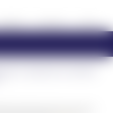
HONORAIRES
RDV EN LIGNE
CONTACT
le peut-il comporter la mention
?
mille et à l’information des futurs époux sur le droit de