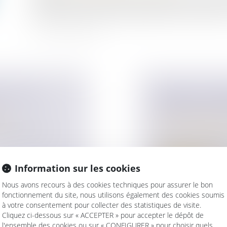
la famille, prévoient que les livrets de famille ne doiv
enfants morts avant leur majorité (article. 3 du décre
RICOLE ET
MÊME LES QUES
MARIAGE SE R
ise
Droit de la famille,
ansmission des
Divorce et séparat
Selon un arrêt de l
demander au juge 
Information sur les cookies
Lire la suite
Nous avons recours à des cookies techniques pour assurer le bon
fonctionnement du site, nous utilisons également des cookies soumis
à votre consentement pour collecter des statistiques de visite.
Cliquez ci-dessous sur « ACCEPTER » pour accepter le dépôt de
l'ensemble des cookies ou sur « CONFIGURER » pour choisir quels