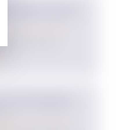
S RELATIONS ENTRE UN ENFANT
SEUL L’INTÉRÊT DE L’ENFANT
 des personnes et de leur patrimoine
/
 motivée et qu’il est statué en
térê...
E L’ACTION EN RÉSILIATION
R UN SEUL CO-HÉRITIER DU
ÉDÉ
 des personnes et de leur patrimoine
/
ession