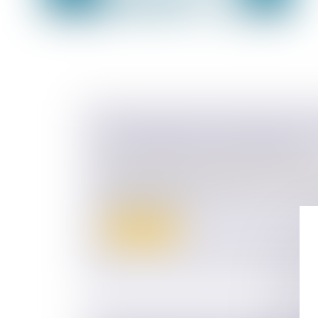
TRANSMISSION D’ENTREPRISE AG
PACTE DUTREIL, QUOI DE NEUF ?
Droit des sociétés
/
Transmission d’entrepr
Pacte Dutreil : de quoi parle-t-on ? La tr
titres (parts ou a...
Lire la suite