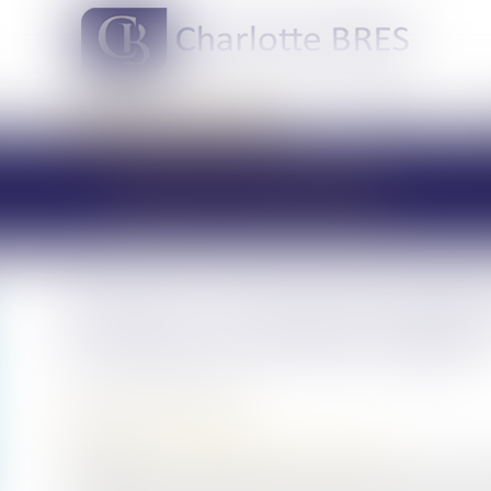
DOMAINES DE COMPÉTENCES
ACTUS
LES ACTUALITÉS
Etat-civil : le livret de famil
du décès de l'enfant majeur 
Publié le :
08/07/2020
(NPU) Droit de la famille
Source :
www.maisondescommunes85.fr
Les dispositions réglementaires relatives au livret de fa