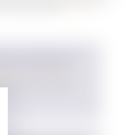
ent comporter que les extraits d’actes de décès des
t n° 74-449 du 15 mai 1974)...
Lire la suite
TIONS FINANCIÈRES D’AVANT-
ÈGLENT LORS DU DIVORCE
 des personnes et de leur patrimoine
/
ion
a Cour de Cassation, un époux peut
moment...