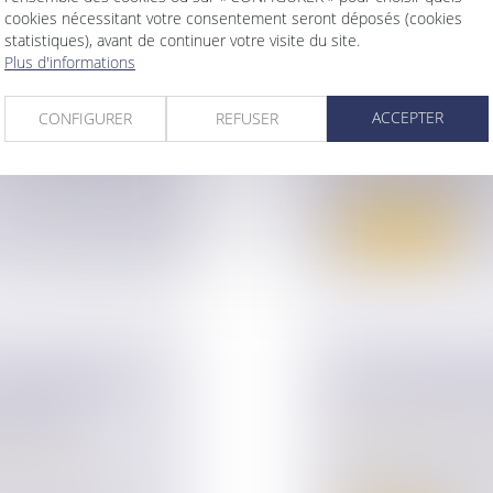
cookies nécessitant votre consentement seront déposés (cookies
RÉ : UN ÉCART
PAS D’INDEMNI
statistiques), avant de continuer votre visite du site.
NSTITUTIF
D'INDIVISION 
Plus d'informations
NUS-PROPRIÉT
ise
Droit de la famille,
ACCEPTER
CONFIGURER
REFUSER
res de l’espèce, le
Patrimoine et succ
Dans le cadre d’un
de non-conciliation..
Lire la suite
A PRESTATION
LA FILIATION 
 JUGE PEUT
SUR UNE PRÉS
ODIQUE
Droit de la famille,
Filiation
ur patrimoine
/
La reconnaissance es