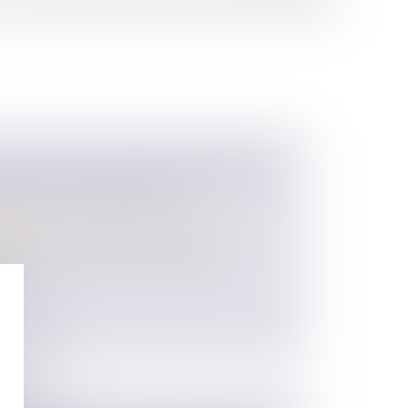
 cotés évalués selon la seule méthode mathématique...
LIFICATION DES PROCÉDURES DE
IAIRE DES INDIVISIONS
 des personnes et de leur patrimoine
/
ession
ieurs successeurs à titre universel
..