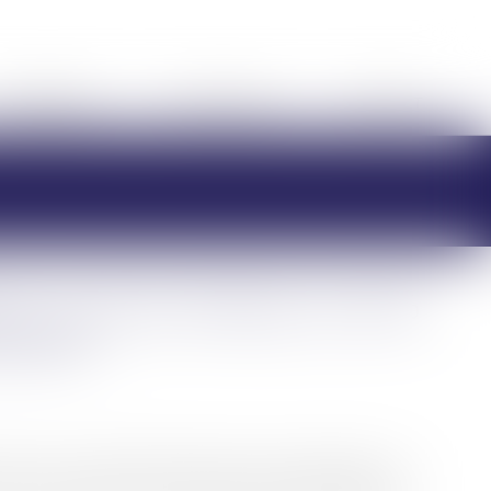
HONORAIRES
RDV EN LIGNE
CONTACT
ré : un écart inférieur à 20 %
éralité
èce, le Conseil d’État regarde comme significative la