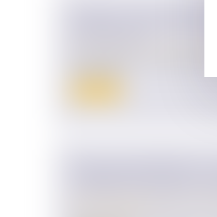
CESSION DE TITRES À PRIX MINO
INFÉRIEUR À 20 % PEUT ÊTRE CO
D'UNE LIBÉRALITÉ
Droit des sociétés
/
Transmission d’entrepr
Tenant compte des circonstances particuliè
Conseil d’État...
Lire la suite
DIFFICULTÉ DE VERSEMENT DE L
COMPENSATOIRE EN CAPITAL : LE
AUTORISER UN VERSEMENT PÉRI
Droit de la famille, des personnes et de le
Divorce et séparation