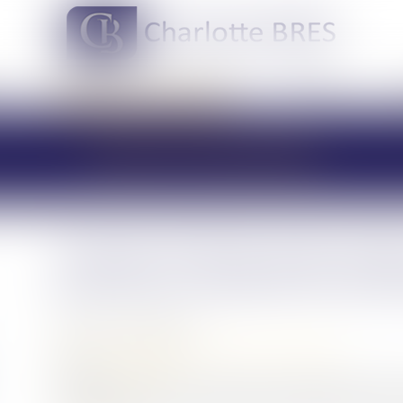
DOMAINES DE COMPÉTENCES
ACTUS
LES ACTUALITÉS
Cession de titres à prix mino
peut être constitutif d'une lib
Publié le :
19/06/2023
Droit des sociétés
/
Transmission d’entreprise
Source :
www.efl.fr
Tenant compte des circonstances particulières de l’esp