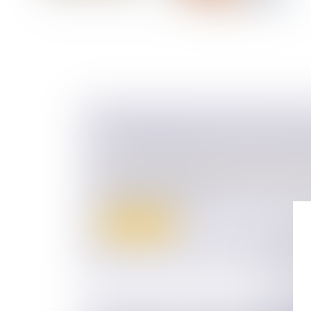
EXONÉRATIONS SUR LES PLUS-V
LA TRANSMISSION D'UNE ENTRE
Droit des sociétés
/
Transmission d’entrepr
M. Thierry Cozic attire l'attention de M. le 
l'économie, des fina...
Lire la suite