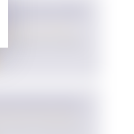
TÉ D’OCCUPATION EN L’ABSENCE
EN JOUISSANCE ENTRE LES ÉPOUX
AIRES
 des personnes et de leur patrimoine
/
ession
e procédure de divorce, une ordonnance
.
PAR RECONNAISSANCE REPOSE
OMPTION DE RÉALITÉ BIOLOGIQUE
 des personnes et de leur patrimoine
/
t l’acte libre et volontaire par lequel un