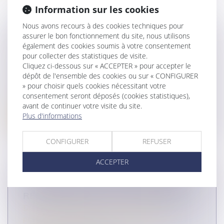
Information sur les cookies
Nous avons recours à des cookies techniques pour
assurer le bon fonctionnement du site, nous utilisons
VOTRE HÉRITAGE A DISPARU, QUE
également des cookies soumis à votre consentement
POUVEZ-VOUS FAIRE ?
pour collecter des statistiques de visite.
Droit de la famille, des personnes et de leur
Cliquez ci-dessous sur « ACCEPTER » pour accepter le
patrimoine
/
Patrimoine et succession
dépôt de l'ensemble des cookies ou sur « CONFIGURER
» pour choisir quels cookies nécessitant votre
L’héritage que vous pensiez toucher ne vous est
consentement seront déposés (cookies statistiques),
pas revenu, parce que l’argen...
avant de continuer votre visite du site.
Plus d'informations
Lire la suite
CONFIGURER
REFUSER
ACCEPTER
ASSURANCE-VIE ET AIDES SOCIALES
RÉCUPÉRABLES SUR LA SUCCESSION
Droit de la famille, des personnes et de leur
patrimoine
/
Patrimoine et succession