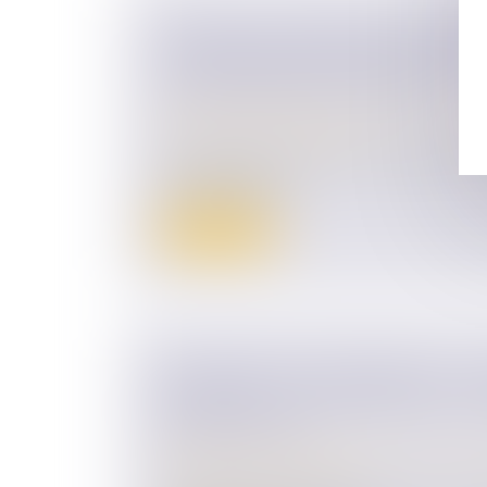
CRÉATION D'ENTREPRISE : EXON
TEMPORAIRE DES DONS FAMILIA
DE 100 000 EUROS PAR DON
Droit de la famille, des personnes et de le
Patrimoine et succession
Le groupe de travail Fiscal de Walter Fran
nouveau dispos...
Lire la suite
COMMUNAUTÉ UNIVERSELLE : AU
DES ÉPOUX, LE SURVIVANT PEUT
TITRES DU PEA
Droit de la famille, des personnes et de le
Patrimoine et succession