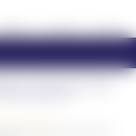
HONORAIRES
RDV EN LIGNE
CONTACT
nération temporaire des dons
000 euros par don
/
Patrimoine et succession
mière le nouveau dispositif d'exonération temporaire