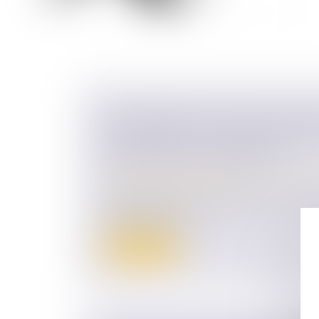
LES HÉRITIERS DU QUASI-USUFR
RESTITUER À LA SUCCESSION DU
PROPRIÉTAIRE PRÉDÉCÉDÉ
Droit de la famille, des personnes et de le
Patrimoine et succession
En présence d’un quasi-usufruit, la naissa
de restitution da...
Lire la suite