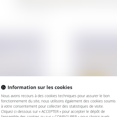
de droit de mutation introduit par la 3e loi de finance rec
UITIER DOIVENT
RAPPEL DU POI
 NU-
NULLITÉ POUR
Droit de la famille,
Patrimoine et succ
ur patrimoine
/
Le point de départ d
dol d'une d...
nce de la créance
Lire la suite
Information sur les cookies
Nous avons recours à des cookies techniques pour assurer le bon
fonctionnement du site, nous utilisons également des cookies soumis
à votre consentement pour collecter des statistiques de visite.
Cliquez ci-dessous sur « ACCEPTER » pour accepter le dépôt de
l'ensemble des cookies ou sur « CONFIGURER » pour choisir quels