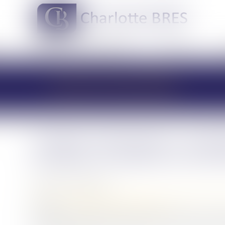
DOMAINES DE COMPÉTENCES
ACTUS
LES ACTUALITÉS
Création d'entreprise : exo
familiaux à hauteur de 100 
Publié le :
09/12/2020
Droit de la famille, des personnes et de leur patrimoine
Source :
www.affiches-parisiennes.com
Le groupe de travail Fiscal de Walter France met en lu