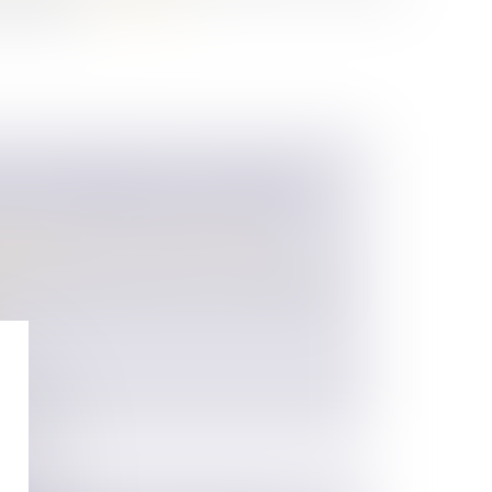
tificative...
Lire la suite
NT DE DÉPART DE L'ACTION EN
 DOL D'UNE DONATION-PARTAGE
 des personnes et de leur patrimoine
/
ession
e la prescription de l'action en nullité pour