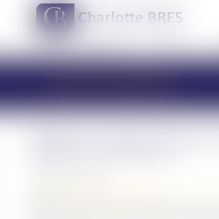
DOMAINES DE COMPÉTENCES
ACTUS
LES ACTUALITÉS
Même les questions financiè
règlent lors du divorce
Publié le :
22/07/2020
Droit de la famille, des personnes et de leur patrimoine
Source :
www.mieuxvivre-votreargent.fr
Selon un arrêt de la Cour de Cassation, un époux pe