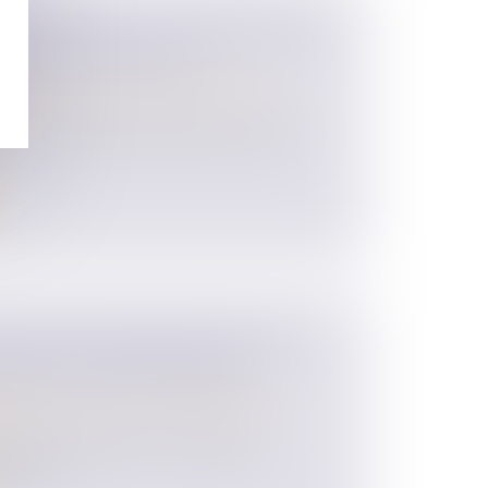
VENDU AVANT LE DIVORCE N’EST
U DROIT DE PARTAGE
 des personnes et de leur patrimoine
/
ion
tissent l’argent recueilli à la suite de la
TIONS FINANCIÈRES D’AVANT-
ÈGLENT LORS DU DIVORCE
 des personnes et de leur patrimoine
/
ion
a Cour de Cassation, un époux peut
moment...