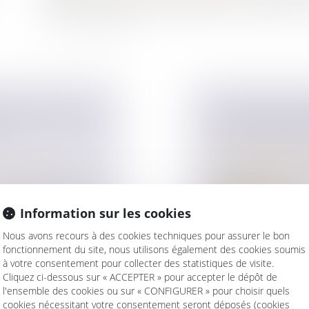
séparation de régler un litige financier qui date d’avant
E D'ESCORT-GIRL
DIVORCE ET IMM
DU LOGEMENT
Droit de la famille,
Divorce et séparat
ur patrimoine
/
Les époux sont léga
de la famille....
 les revenus tirés
Information sur les cookies
Lire la suite
Nous avons recours à des cookies techniques pour assurer le bon
fonctionnement du site, nous utilisons également des cookies soumis
à votre consentement pour collecter des statistiques de visite.
Cliquez ci-dessous sur « ACCEPTER » pour accepter le dépôt de
l'ensemble des cookies ou sur « CONFIGURER » pour choisir quels
cookies nécessitant votre consentement seront déposés (cookies