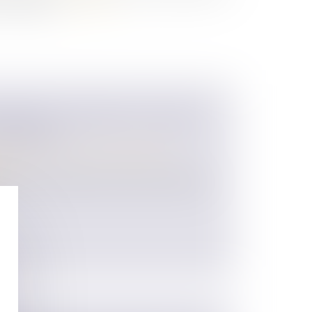
 le mariage...
Lire la suite
OBILIER : QU'EN EST-IL DU BAIL
 COMMUN ?
 des personnes et de leur patrimoine
/
ion
lement cotitulaires du bail de la résidence