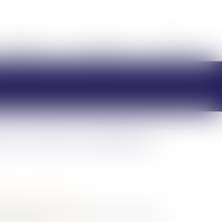
HONORAIRES
RDV EN LIGNE
CONTACT
res d’avant-mariage se
/
Divorce et séparation
ut demander au juge moment de la procédure de