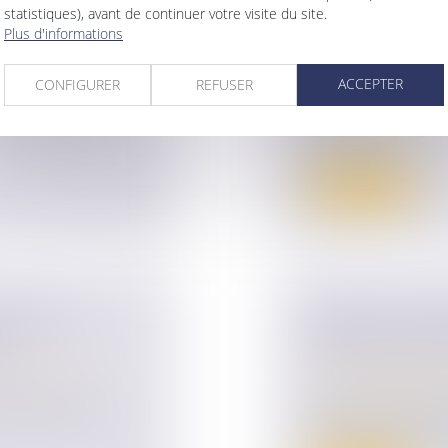
statistiques), avant de continuer votre visite du site.
 DIVORCE :
UN LOGEMENT 
Plus d'informations
A FAUTE
PAS SOUMIS A
ur patrimoine
/
Droit de la famille,
ACCEPTER
CONFIGURER
REFUSER
Divorce et séparat
ion définitive du
Si les époux se répar
vente de leu...
Lire la suite
S DANS LA
MÊME LES QUES
NE
MARIAGE SE R
ur patrimoine
/
Droit de la famille,
Divorce et séparat
mpensatoire lors
Selon un arrêt de l
demander au juge 