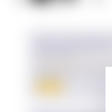
DIVORCE : L'ACTIVITÉ DISSIMULÉ
PRIVE L'ÉPOUSE DE PRESTATION
COMPENSATOIRE
Droit de la famille, des personnes et de le
Divorce et séparation
Les tribunaux considèrent qu’elle dissimule
de cette activi...
Lire la suite