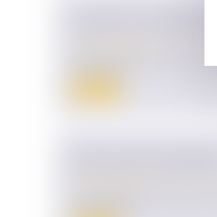
CONCURRENCE DES DEMANDES EN
PRIORITÉ À LA RECHERCHE DE L
Droit de la famille, des personnes et de le
Divorce et séparation
Lorsqu’une demande principale pour altérat
lien conjugal et...
Lire la suite
DIVORCE : GARE AUX MENSONGE
DÉCLARATION DE SON PATRIMOI
Droit de la famille, des personnes et de le
Divorce et séparation
Pour la détermination d’une prestation co
d’un divorce, les é...