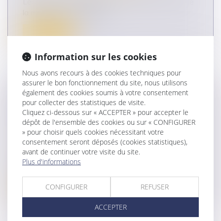
Les époux sont légalement cotitulaires du bail de
la résidence de la famille....
Lire la suite
Information sur les cookies
Nous avons recours à des cookies techniques pour
assurer le bon fonctionnement du site, nous utilisons
également des cookies soumis à votre consentement
CONCURRENCE DES DEMANDES EN
pour collecter des statistiques de visite.
DIVORCE : PRIORITÉ À LA RECHERCHE
Cliquez ci-dessous sur « ACCEPTER » pour accepter le
DE LA FAUTE
dépôt de l'ensemble des cookies ou sur « CONFIGURER
» pour choisir quels cookies nécessitant votre
Droit de la famille, des personnes et de leur
consentement seront déposés (cookies statistiques),
patrimoine
/
Divorce et séparation
avant de continuer votre visite du site.
Lorsqu’une demande principale pour altération
Plus d'informations
définitive du lien conjugal et...
Lire la suite
CONFIGURER
REFUSER
ACCEPTER