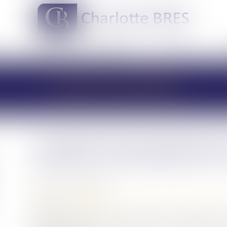
DOMAINES DE COMPÉTENCES
ACTUS
LES ACTUALITÉS
Le logement de l’entreprene
redevenir saisissable par se
Publié le :
29/06/2022
Droit de la famille, des personnes et de leur patrimoine
Source :
www.efl.fr
Lorsque le juge impose à l’entrepreneur individuel, dans