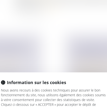
logement familial, ce dernier n’est plus sa résidence pri
professionnels.
Lire la suite
 DENIERS UN
LE LOGEMENT 
ONTRIBUER AUX
DE DIVORCE PE
SES CRÉANCIE
ur patrimoine
/
Droit de la famille,
Couples et régime 
de biens qui
Lorsque le juge impo
cadre d’une procé...
Information sur les cookies
Lire la suite
Nous avons recours à des cookies techniques pour assurer le bon
fonctionnement du site, nous utilisons également des cookies soumis
à votre consentement pour collecter des statistiques de visite.
Cliquez ci-dessous sur « ACCEPTER » pour accepter le dépôt de