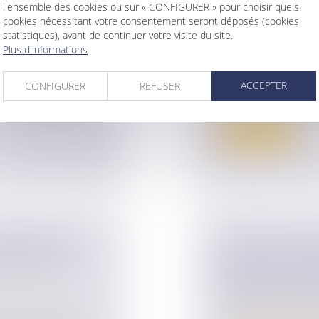
l'ensemble des cookies ou sur « CONFIGURER » pour choisir quels
cookies nécessitant votre consentement seront déposés (cookies
statistiques), avant de continuer votre visite du site.
CISIONS
CONCUBINAGE
Plus d'informations
ESCRIPTION
Droit de la famille,
Couples et régime 
ur patrimoine
/
ACCEPTER
CONFIGURER
REFUSER
Dans la mesure où a
contribution des con
peut faire valoir
Lire la suite
CHARGES DU
APPORT EN CA
SATION D’UN
BIENS POUR FI
LORS DE L’ACQU
ur patrimoine
/
REMBOURSEMEN
Droit de la famille,