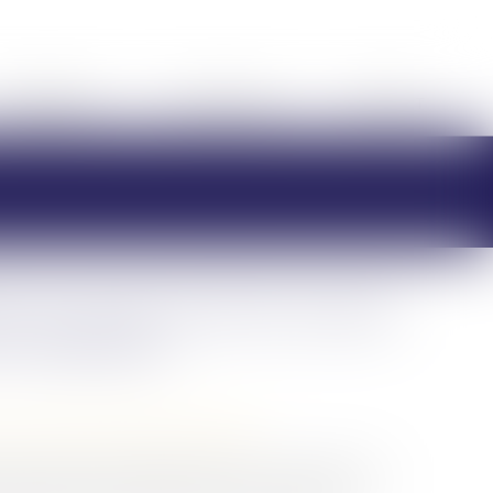
HONORAIRES
RDV EN LIGNE
CONTACT
ur en cours de divorce peut
s créanciers
/
Couples et régime matrimoniaux
 le cadre d’une procédure de divorce, de quitter le