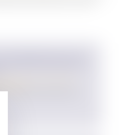
ncipale et il peut être saisi par ses créanciers
DE L’ENTREPRENEUR EN COURS
UT REDEVENIR SAISISSABLE PAR
RS
 des personnes et de leur patrimoine
/
matrimoniaux
se à l’entrepreneur individuel, dans le