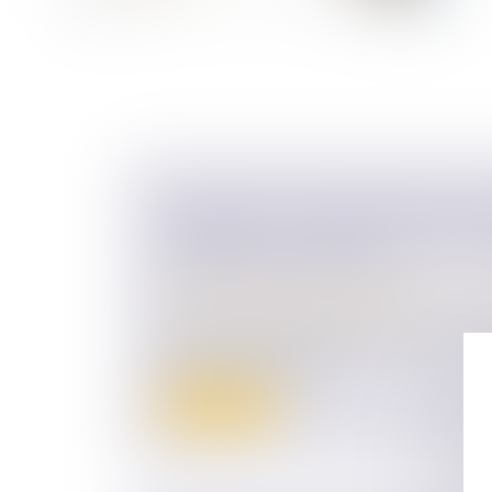
FINANCER OU AMÉLIORER DE SES
LOGEMENT INDIVIS N’EST PAS C
CHARGES DU MARIAGE
Droit de la famille, des personnes et de le
Couples et régime matrimoniaux
Sauf convention contraire, l’époux séparé 
finance, via un apport...
Lire la suite