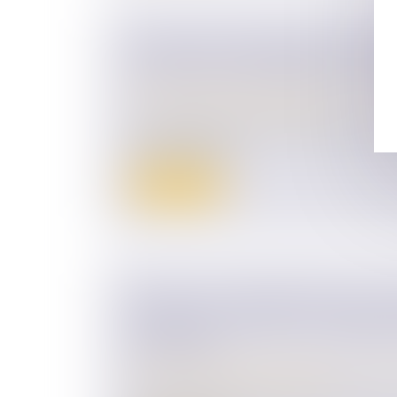
CRÉANCES MATRIMONIALES : PRÉ
UTILES SUR LE RÉGIME DE LA PR
Droit de la famille, des personnes et de le
Couples et régime matrimoniaux
Les créances qu'un époux séparé de biens 
contre l'autre et...
Lire la suite
QUAND LA CONTRIBUTION AUX 
MÉNAGE FAIT ÉCHEC À L’INDEMNI
CONCUBIN
Droit de la famille, des personnes et de le
Couples et régime matrimoniaux