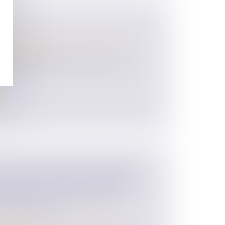
 des personnes et de leur patrimoine
/
matrimoniaux
ucune disposition légale ne règle la
c...
PITAL D’UN ÉPOUX SÉPARÉ DE
NANCER LA PART DU CONJOINT
ISITION D’UN BIEN INDIVIS :
T ASSURÉ !
 des personnes et de leur patrimoine
/