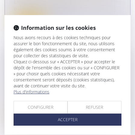
L'article 954 du Code de procédure civile impose
aux parties de formuler expr...
Lire la suite
Information sur les cookies
Nous avons recours à des cookies techniques pour
assurer le bon fonctionnement du site, nous utilisons
également des cookies soumis à votre consentement
pour collecter des statistiques de visite.
CHOISIR SON RÉGIME MATRIMONIAL :
Cliquez ci-dessous sur « ACCEPTER » pour accepter le
ATTENTION À L'IMPACT SUR VOS
dépôt de l'ensemble des cookies ou sur « CONFIGURER
» pour choisir quels cookies nécessitant votre
FINANCES !
consentement seront déposés (cookies statistiques),
Droit de la famille, des personnes et de leur
avant de continuer votre visite du site.
patrimoine
/
Couples et régime matrimoniaux
Plus d'informations
Le mariage représente un tournant majeur dans la
vie d'un couple. Mais au-del...
CONFIGURER
REFUSER
Lire la suite
ACCEPTER