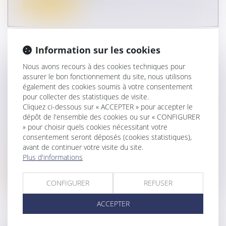
Lire la suite
Information sur les cookies
Nous avons recours à des cookies techniques pour
RECHERCHE DE PATERNITÉ D’UN
assurer le bon fonctionnement du site, nous utilisons
DÉFUNT : COMPARER L’ADN DE
également des cookies soumis à votre consentement
L’ENFANT ET DE LA GRAND-MÈRE EST
pour collecter des statistiques de visite.
POSSIBLE
Cliquez ci-dessous sur « ACCEPTER » pour accepter le
dépôt de l'ensemble des cookies ou sur « CONFIGURER
Droit de la famille, des personnes et de leur
» pour choisir quels cookies nécessitant votre
patrimoine
/
Filiation
consentement seront déposés (cookies statistiques),
À l’occasion d’une action en recherche ou en
avant de continuer votre visite du site.
contestation de paternité, le ju...
Plus d'informations
Lire la suite
CONFIGURER
REFUSER
ACCEPTER