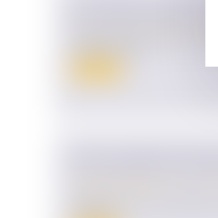
LE SUCCESSEUR DU PRÉSIDENT D
ÊTRE DÉSIGNÉ NOMMÉMENT À L'
Droit des sociétés
/
Transmission d’entrepr
Le successeur du président d'une société 
simplifiée, pour le cas...
Lire la suite
VERS UN ALLÈGEMENT DES FRAIS
AUX SUCCESSIONS ET AUX DONAT
Droit de la famille, des personnes et de le
Patrimoine et succession
Une proposition de loi, visant à alléger les 
succession...