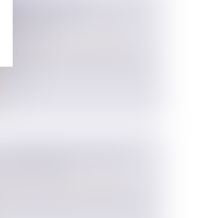
BLIC DES PENSIONS
 DEVIENT SYSTÉMATIQUE POUR
ENTS SÉPARÉS
 des personnes et de leur patrimoine
/
ion
, garde des Sceaux, ministre de la Justice,
À LA PROTECTION DES ENFANTS :
ES DISPOSITIONS
 des personnes et de leur patrimoine
/
aborde de nombreux sujets : aider au mieux