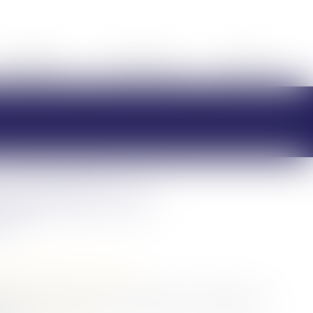
HONORAIRES
RDV EN LIGNE
CONTACT
 applicables aux
s ?
/
Patrimoine et succession
icables aux successions et aux donations, a été déposée