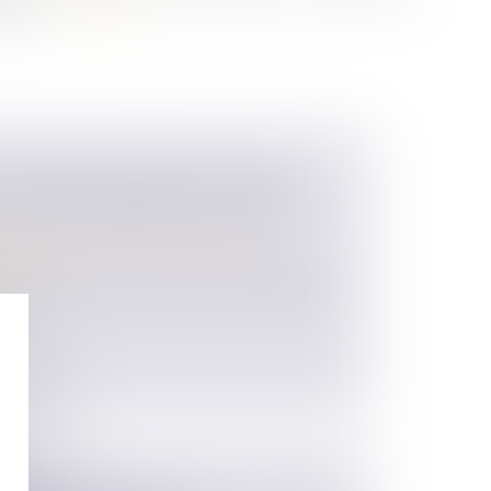
évoit...
Lire la suite
E MAISON INTERPRÉTÉ COMME
’UNITÉ FONCIÈRE PLUS VASTE
 des personnes et de leur patrimoine
/
ession
prétation rendue nécessaire par l’ambiguïté