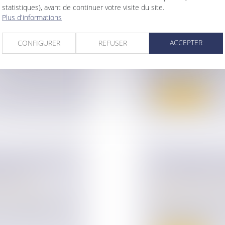
'UNE SAS PEUT
LE SERVICE PU
statistiques), avant de continuer votre visite du site.
AVANCE
ALIMENTAIRES
Plus d'informations
ise
TOUS LES PAR
par actions
Droit de la famille,
ACCEPTER
CONFIGURER
REFUSER
Divorce et séparat
Éric Dupond-Moretti
Olivier Véran,...
Lire la suite
 APPLICABLES
LOI RELATIVE 
IONS ?
LES PRINCIPAL
ur patrimoine
/
Droit de la famille,
Filiation
frais applicables aux
Cette nouvelle loi 
les enfants con...