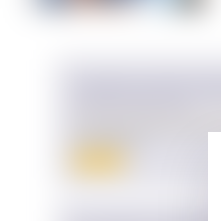
CHANGEMENT DE RÉGIME MATRIM
L’OMISSION D’ENFANTS NON COM
PAS EN SOI FRAUDULEUSE
Droit de la famille, des personnes et de le
La dissimulation de l’existence d’enfants
d’un changement de...
Lire la suite