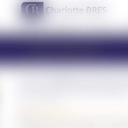
DOMAINES DE COMPÉTENCES
ACTUS
LES ACTUALITÉS
Vers un allègement des frais
successions et aux donation
Publié le :
10/03/2022
Droit de la famille, des personnes et de leur patrimoine
Source :
www.actu-juridique.fr
Une proposition de loi, visant à alléger les frais appl