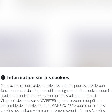
à l’Assemblée nationale le 11 janvier 2022. Le texte pr
ONIAL :
LE LEGS D’UN
MUNS N’EST
PORTANT SUR L
Droit de la famille,
Patrimoine et succ
ur patrimoine
C’est par une inter
 non communs lors
et l’imprécisi...
Information sur les cookies
Lire la suite
Nous avons recours à des cookies techniques pour assurer le bon
fonctionnement du site, nous utilisons également des cookies soumis
à votre consentement pour collecter des statistiques de visite.
Cliquez ci-dessous sur « ACCEPTER » pour accepter le dépôt de
l'ensemble des cookies ou sur « CONFIGURER » pour choisir quels
cookies nécessitant votre consentement seront déposés (cookies