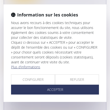
Information sur les cookies
Nous avons recours à des cookies techniques pour
LOI DU 21 FÉVRIER 2022 VISANT À
assurer le bon fonctionnement du site, nous utilisons
également des cookies soumis à votre consentement
RÉFORMER L'ADOPTION
pour collecter des statistiques de visite.
Droit de la famille, des personnes et de leur
Cliquez ci-dessous sur « ACCEPTER » pour accepter le
patrimoine
/
Filiation
dépôt de l'ensemble des cookies ou sur « CONFIGURER
Le 8 février 2022, l'Assemblée nationale a
» pour choisir quels cookies nécessitant votre
définitivement voté la proposition...
consentement seront déposés (cookies statistiques),
avant de continuer votre visite du site.
Lire la suite
Plus d'informations
CONFIGURER
REFUSER
ACCEPTER
L’INDIVISAIRE QUI REMBOURSE LE
CRÉDIT-RELAIS FINANÇANT UN ACHAT
INDIVIS A DROIT À UNE INDEMNITÉ