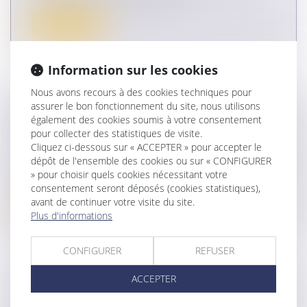
Lire la suite
Information sur les cookies
Nous avons recours à des cookies techniques pour
assurer le bon fonctionnement du site, nous utilisons
SOCIÉTÉ AYANT UNE ACTIVITÉ MIXTE,
également des cookies soumis à votre consentement
ET ÉLIGIBILITÉ AU PACTE DURETIL
pour collecter des statistiques de visite.
Cliquez ci-dessous sur « ACCEPTER » pour accepter le
Droit des sociétés
/
Transmission d’entreprise
dépôt de l'ensemble des cookies ou sur « CONFIGURER
A la suite du décès d’un chef d’entreprise survenu
» pour choisir quels cookies nécessitant votre
en 2012, son fils a hérité...
consentement seront déposés (cookies statistiques),
avant de continuer votre visite du site.
Lire la suite
Plus d'informations
CONFIGURER
REFUSER
ACCEPTER
FAUTE DU COUPLE QUI FAIT ANNULER