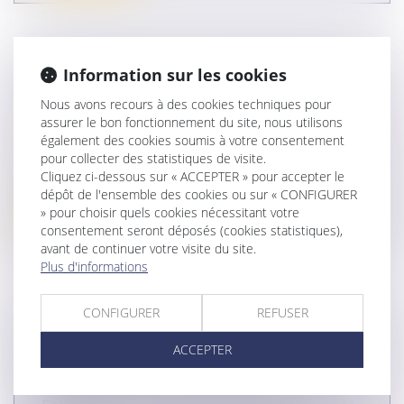
Information sur les cookies
SUCCESSION : PEUT-ON DÉCLARER SES
ENFANTS INDIGNES À HÉRITER ?
Nous avons recours à des cookies techniques pour
assurer le bon fonctionnement du site, nous utilisons
Droit de la famille, des personnes et de leur
également des cookies soumis à votre consentement
patrimoine
/
Patrimoine et succession
pour collecter des statistiques de visite.
Un héritier peut être déclaré indigne à recevoir sa
Cliquez ci-dessous sur « ACCEPTER » pour accepter le
part d'héritage. Mais sou...
dépôt de l'ensemble des cookies ou sur « CONFIGURER
» pour choisir quels cookies nécessitant votre
Lire la suite
consentement seront déposés (cookies statistiques),
avant de continuer votre visite du site.
Plus d'informations
CONFIGURER
REFUSER
UNE PROPOSITION DE LOI
ACCEPTER
CONCERNANT L'EXPLOITATION
COMMERCIALE DE L’IMAGE DES