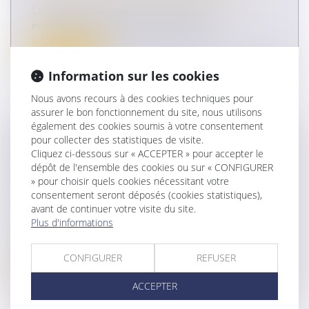
Lorsque le juge impose à l’entrepreneur
individuel, dans le cadre d’une procé...
Lire la suite
Information sur les cookies
Nous avons recours à des cookies techniques pour
assurer le bon fonctionnement du site, nous utilisons
également des cookies soumis à votre consentement
pour collecter des statistiques de visite.
SUCCESSION : QUAND UN DÉLAI
Cliquez ci-dessous sur « ACCEPTER » pour accepter le
ANORMAL D’EXÉCUTION SE RÉVÈLE
dépôt de l'ensemble des cookies ou sur « CONFIGURER
PROFITABLE POUR LES HÉRITIERS
» pour choisir quels cookies nécessitant votre
Droit de la famille, des personnes et de leur
consentement seront déposés (cookies statistiques),
avant de continuer votre visite du site.
patrimoine
/
Patrimoine et succession
Plus d'informations
Au décès de son père, Madame A demande la
vente des titres détenus sur le PEA...
CONFIGURER
REFUSER
Lire la suite
ACCEPTER