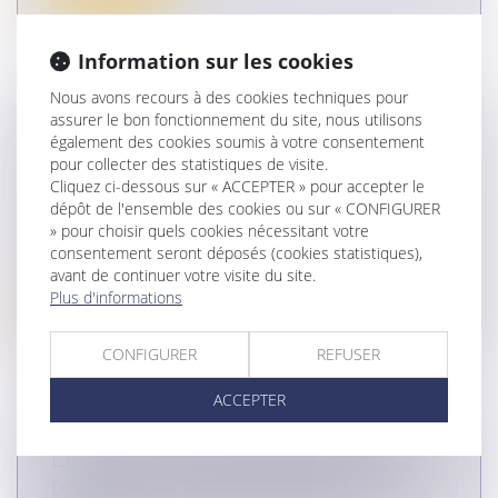
Information sur les cookies
Nous avons recours à des cookies techniques pour
assurer le bon fonctionnement du site, nous utilisons
ACTION EN ÉTABLISSEMENT DE LA
également des cookies soumis à votre consentement
FILIATION D’UN ADOPTÉ ET VIE PRIVÉE :
pour collecter des statistiques de visite.
Cliquez ci-dessous sur « ACCEPTER » pour accepter le
UN JUSTE ÉQUILIBRE À TROUVER
dépôt de l'ensemble des cookies ou sur « CONFIGURER
(NPU) Droit de la famille
» pour choisir quels cookies nécessitant votre
L’irrecevabilité de l’action en établissement de la
consentement seront déposés (cookies statistiques),
filiation paternelle form...
avant de continuer votre visite du site.
Plus d'informations
Lire la suite
CONFIGURER
REFUSER
ACCEPTER
L’HÉRITIER OU LE DONATAIRE PEUT
DÉDUIRE LES DROITS PAYÉS SUR DES