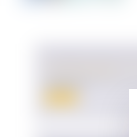
UN MARIAGE DE RAISON N'EST P
Droit de la famille, des personnes et de le
Couples et régime matrimoniaux
Le mariage contracté sans amour, pour de
raisonnables, voire...
Lire la suite