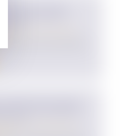
N JUSTICE D'UNE CRÉANCE
NE CONSTITUE PAS UNE
 PARTAGE
 des personnes et de leur patrimoine
/
ession
er à l'encontre d'un seul des cohéritiers en
 DE PRIMES SUR UN CONTRAT
VIE PAR LE TUTEUR REQUIERT
N DU JUGE
 des personnes et de leur patrimoine
/
ession