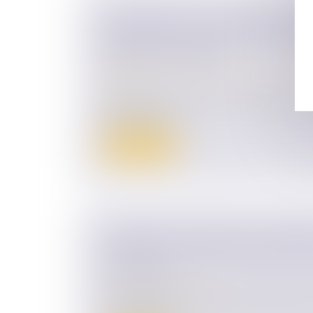
RECHERCHE DE PATERNITÉ D’UN 
COMPARER L’ADN DE L’ENFANT E
MÈRE EST POSSIBLE
Droit de la famille, des personnes et de le
Filiation
À l’occasion d’une action en recherche ou
paternité, le ju...
Lire la suite
VIOLENCES CONJUGALES, LOGEME
PRÉCARITÉ : NE PAS OUBLIER L’O
NATURELLE
(NPU) Droit de la famille
En plus de l’arsenal juridique spécifiqueme