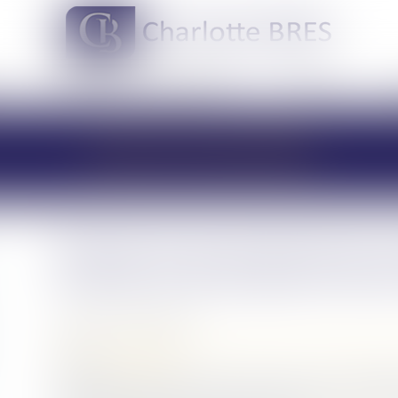
DOMAINES DE COMPÉTENCES
ACTUS
LES ACTUALITÉS
Recherche de paternité d’un
l’enfant et de la grand-mère
Publié le :
07/04/2021
Droit de la famille, des personnes et de leur patrimoine
Source :
www.efl.fr
À l’occasion d’une action en recherche ou en contestati