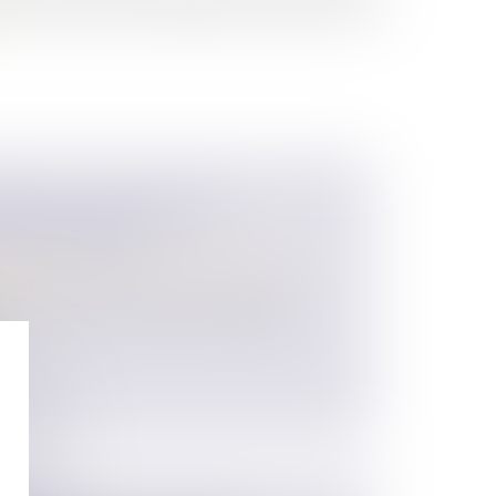
arer les empreintes génétiques de l’enfant avec
MER LA FISCALITÉ DES
SUCCESSIONS ?
 des personnes et de leur patrimoine
/
ession
e avec le projet de loi de la députée
.