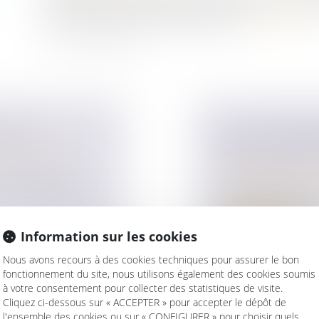
supposé est décédé, ordonner une expertise pour comp
celles de membres de la famille du père...
Lire la suite
AS NUL
FAUT-IL RÉFOR
ur patrimoine
/
DONATIONS ET 
Droit de la famille,
s considérations
Patrimoine et succ
Nouveau débat en vu
socialiste Christine..
Information sur les cookies
Lire la suite
Nous avons recours à des cookies techniques pour assurer le bon
fonctionnement du site, nous utilisons également des cookies soumis
à votre consentement pour collecter des statistiques de visite.
Cliquez ci-dessous sur « ACCEPTER » pour accepter le dépôt de
l'ensemble des cookies ou sur « CONFIGURER » pour choisir quels