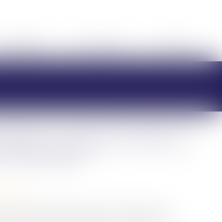
HONORAIRES
RDV EN LIGNE
CONTACT
 défunt : comparer l’ADN de
 est possible
/
Filiation
on de paternité, le juge peut, lorsque le géniteur