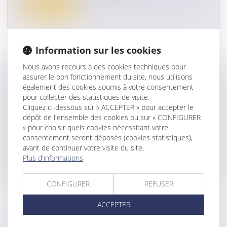
Lire la suite
Information sur les cookies
Nous avons recours à des cookies techniques pour
DÉCLARATION DE SUCCESSION :
assurer le bon fonctionnement du site, nous utilisons
L’ADMINISTRATION FISCALE FAIT
également des cookies soumis à votre consentement
PREUVE DE MANSUÉTUDE
pour collecter des statistiques de visite.
Cliquez ci-dessous sur « ACCEPTER » pour accepter le
Droit de la famille, des personnes et de leur
dépôt de l'ensemble des cookies ou sur « CONFIGURER
patrimoine
/
Patrimoine et succession
» pour choisir quels cookies nécessitant votre
Lors du décès d’un proche, les héritiers doivent
consentement seront déposés (cookies statistiques),
établir une déclaration de s...
avant de continuer votre visite du site.
Plus d'informations
Lire la suite
CONFIGURER
REFUSER
ACCEPTER