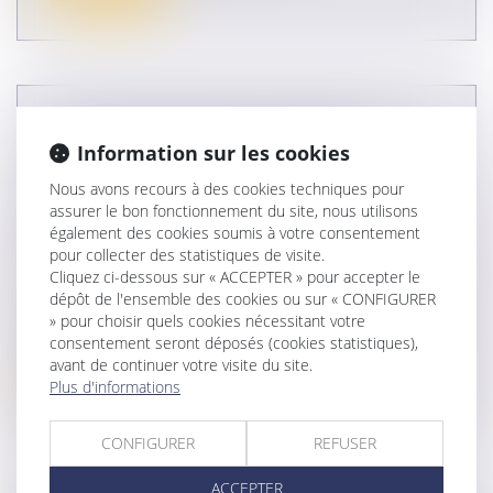
COMPLEXITÉ DES OPÉRATIONS DE
Information sur les cookies
PARTAGE ET DÉSIGNATION D’UN
NOTAIRE : LE JUGE DOIT EN PLUS
Nous avons recours à des cookies techniques pour
assurer le bon fonctionnement du site, nous utilisons
COMMETTRE UN JUGE CHARGÉ DE LA
également des cookies soumis à votre consentement
SURVEILLANCE
pour collecter des statistiques de visite.
Droit de la famille, des personnes et de leur
Cliquez ci-dessous sur « ACCEPTER » pour accepter le
patrimoine
/
Patrimoine et succession
dépôt de l'ensemble des cookies ou sur « CONFIGURER
En matière d’opérations de partage, l'article 1364
» pour choisir quels cookies nécessitant votre
alinéa 1er du Code de proc...
consentement seront déposés (cookies statistiques),
avant de continuer votre visite du site.
Lire la suite
Plus d'informations
CONFIGURER
REFUSER
ACCEPTER