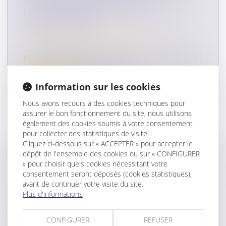
L’ÉVALUATION DE LA PRESTATION
COMPENSATOIRE
Droit de la famille, des personnes et de leur
patrimoine
/
Divorce et séparation
Dans cette affaire un divorce est prononcé entre
deux époux, l’épouse invoqua...
Information sur les cookies
Lire la suite
Nous avons recours à des cookies techniques pour
assurer le bon fonctionnement du site, nous utilisons
également des cookies soumis à votre consentement
pour collecter des statistiques de visite.
Cliquez ci-dessous sur « ACCEPTER » pour accepter le
dépôt de l'ensemble des cookies ou sur « CONFIGURER
À NANTERRE, ON EXPÉRIMENTE LA
» pour choisir quels cookies nécessitant votre
DÉSIGNATION D’OFFICE D’AVOCAT POUR
consentement seront déposés (cookies statistiques),
CHAQUE MINEUR SUIVI EN ASSISTANCE
avant de continuer votre visite du site.
ÉDUCATIVE
Plus d'informations
Droit de la famille, des personnes et de leur
patrimoine
/
Filiation
CONFIGURER
REFUSER