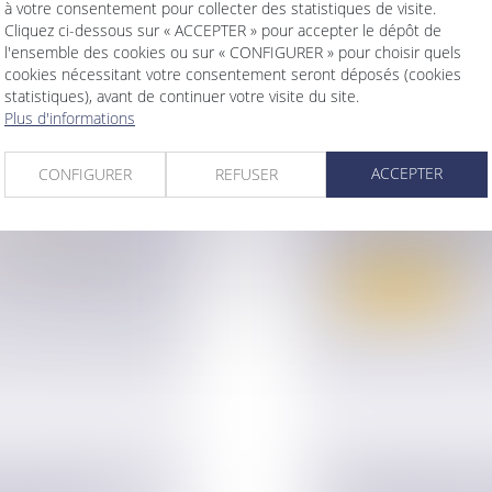
à votre consentement pour collecter des statistiques de visite.
Cliquez ci-dessous sur « ACCEPTER » pour accepter le dépôt de
l'ensemble des cookies ou sur « CONFIGURER » pour choisir quels
cookies nécessitant votre consentement seront déposés (cookies
statistiques), avant de continuer votre visite du site.
A DATE
PAS DE DONAT
Plus d'informations
NDRE À LA
DISTINCTS PO
L SUR LE
Droit de la famille,
ACCEPTER
CONFIGURER
REFUSER
Patrimoine et succ
Aux termes de l’anc
ur patrimoine
/
donation-partage s
ation compensatoire
Lire la suite
LICITEMENT :
LANCEMENT D'U