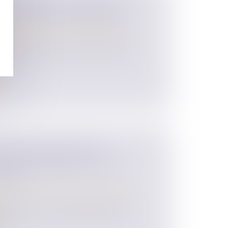
 DU CONJOINT SURVIVANT ET
MPUTATION DES LIBÉRALITÉS
 des personnes et de leur patrimoine
/
ession
njoint survivant est souvent l’une des
..
JUGALES : QUEL EST LE
AIDE D’URGENCE DE LA CAF
IMES ?
 des personnes et de leur patrimoine
/
mbre 2023, les victimes de violences
rec...