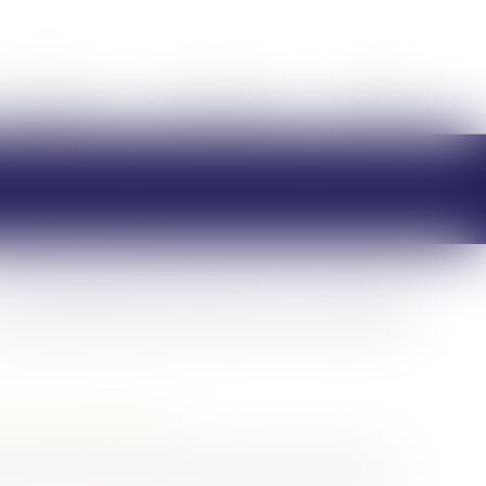
HONORAIRES
RDV EN LIGNE
CONTACT
e qu'il faut savoir en cas de
/
Divorce et séparation
e accordée à l'un des époux qui subit une baisse de