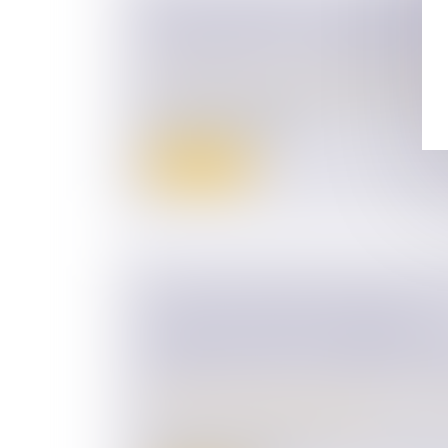
PACTE DUTREIL ET ENGAGEMENT
ACQUIS, QUID DE LA DIRECTION D
COMPTER DE LA TRANSMISSION ?
Droit des sociétés
/
Transmission d’entrepr
On sait que le pacte Dutreil suppose la co
engament collectif de...
Lire la suite
L’ACQUISITION PAR UN ÉPOUX DE
SOCIALES POSTÉRIEUREMENT À 
DISSOLUTION DE LA COMMUNAU
CONSTITUE PAS UN RECEL DE 
Droit de la famille, des personnes et de le
Couples et régime matrimoniaux
S’agissant de la dissolution de la communa