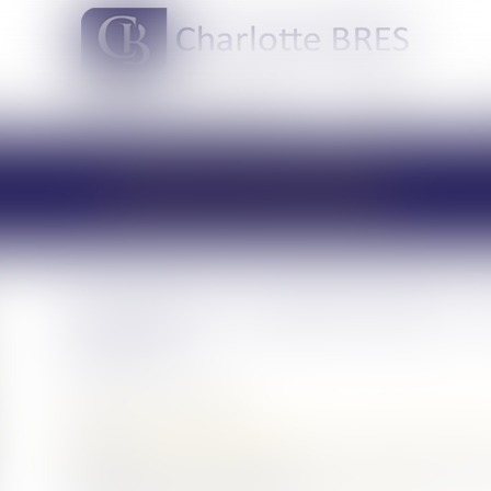
DOMAINES DE COMPÉTENCES
ACTUS
LES ACTUALITÉS
Prestation compensatoire : c
divorce
Publié le :
07/02/2024
Droit de la famille, des personnes et de leur patrimoine
Source :
www.aide-sociale.fr
La prestation compensatoire est une aide qui peut êtr