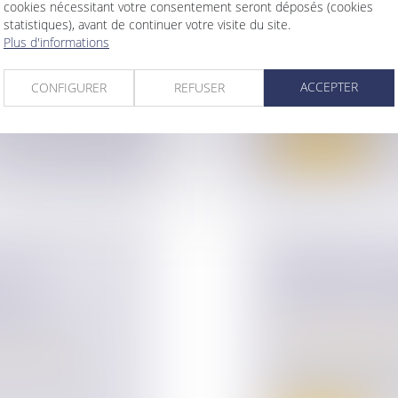
 RÉPUTÉ
GRATIFICATION
cookies nécessitant votre consentement seront déposés (cookies
statistiques), avant de continuer votre visite du site.
E LA SOCIÉTÉ À
MODALITÉS D’I
Plus d'informations
Droit de la famille,
Patrimoine et succ
ise
ACCEPTER
CONFIGURER
REFUSER
La protection du co
nclusion d’un
préoccupations prin.
Lire la suite
 PARTS
VIOLENCES CON
LA
MONTANT DE L’
TÉ NE
POUR LES VICT
COMMUNAUTÉ
Droit de la famille,
Violences familiales
ur patrimoine
/
Depuis le 1er déce
conjugales peuvent 
uté, des règles