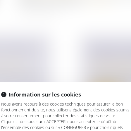
niveau de vie en cas de divorce...
Lire la suite
 SUCCESSORALE
PRESTATION CO
SAVOIR EN CAS
ur patrimoine
/
Droit de la famille,
Divorce et séparat
 865 du Code civil,
La prestation compe
accordée à l'un des 
Information sur les cookies
Lire la suite
Nous avons recours à des cookies techniques pour assurer le bon
fonctionnement du site, nous utilisons également des cookies soumis
à votre consentement pour collecter des statistiques de visite.
Cliquez ci-dessous sur « ACCEPTER » pour accepter le dépôt de
l'ensemble des cookies ou sur « CONFIGURER » pour choisir quels