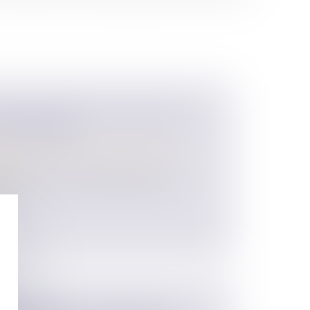
MPENSATOIRE : CE QU'IL FAUT
 DE DIVORCE
 des personnes et de leur patrimoine
/
ion
nsatoire est une aide qui peut être
ép...