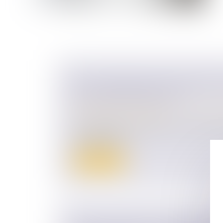
QPC : PARTAGE DE L'INDIVISION
ET PRINCIPE D'ÉGALITÉ
Droit de la famille, des personnes et de le
Patrimoine et succession
Les dispositions des articles 1476, 864 et
qui prévoient u...
Lire la suite