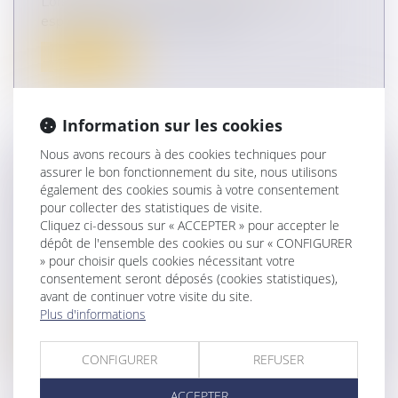
Lorsqu'un droit de visite est exercé dans un
espace de rencontre, le juge doi...
Lire la suite
Information sur les cookies
Nous avons recours à des cookies techniques pour
assurer le bon fonctionnement du site, nous utilisons
PROLONGATION DU DISPOSITIF
également des cookies soumis à votre consentement
D'ABATTEMENT DONT BÉNÉFICIENT LES
pour collecter des statistiques de visite.
DIRIGEANTS DE PME PARTANT À LA
Cliquez ci-dessous sur « ACCEPTER » pour accepter le
RETRAITE
dépôt de l'ensemble des cookies ou sur « CONFIGURER
» pour choisir quels cookies nécessitant votre
Droit des sociétés
/
Transmission d’entreprise
consentement seront déposés (cookies statistiques),
La loi de finances pour 2025 proroge jusqu'au 31
avant de continuer votre visite du site.
décembre 2031 l'abattement f...
Plus d'informations
Lire la suite
CONFIGURER
REFUSER
ACCEPTER