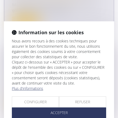
M. Claude Raynal attire l'attention de Mme la
garde des sceaux, ministre de l...
Lire la suite
Information sur les cookies
Nous avons recours à des cookies techniques pour
assurer le bon fonctionnement du site, nous utilisons
également des cookies soumis à votre consentement
UN MANDATAIRE SUCCESSORAL NE
pour collecter des statistiques de visite.
PEUT ÊTRE DÉSIGNÉ POUR CONSENTIR
Cliquez ci-dessous sur « ACCEPTER » pour accepter le
dépôt de l'ensemble des cookies ou sur « CONFIGURER
À UN PARTAGE
» pour choisir quels cookies nécessitant votre
Droit de la famille, des personnes et de leur
consentement seront déposés (cookies statistiques),
patrimoine
/
Patrimoine et succession
avant de continuer votre visite du site.
Le partage mettant fin à l’indivision, un
Plus d'informations
mandataire successoral ne peut pas...
CONFIGURER
REFUSER
Lire la suite
ACCEPTER