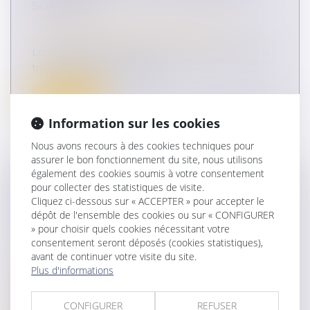
SON LEGS
Droit de la famille, des personnes et de leur
patrimoine
/
Patrimoine et succession
La consignation, dans un ultime testament, de la
trahison de son frère justif...
Lire la suite
Information sur les cookies
Nous avons recours à des cookies techniques pour
assurer le bon fonctionnement du site, nous utilisons
également des cookies soumis à votre consentement
NON-PRÉSENTATION D’ENFANT :
pour collecter des statistiques de visite.
Cliquez ci-dessous sur « ACCEPTER » pour accepter le
PRÉCISION SUR LE LIEU DE
dépôt de l'ensemble des cookies ou sur « CONFIGURER
COMMISSION DE L’INFRACTION
» pour choisir quels cookies nécessitant votre
Droit de la famille, des personnes et de leur
consentement seront déposés (cookies statistiques),
patrimoine
/
Divorce et séparation
avant de continuer votre visite du site.
La non-présentation d’enfant, aussi appelée :
Plus d'informations
enlèvement parental, constitue...
CONFIGURER
REFUSER