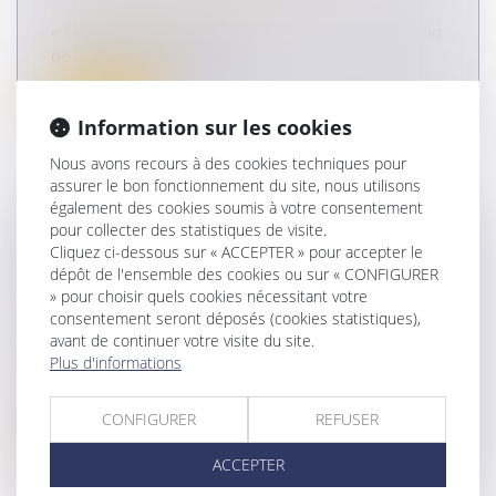
patrimoine
/
Violences familiales
« Mieux protéger les femmes » : telle est l’ambition
de l’ordonnance de prote...
Lire la suite
Information sur les cookies
Nous avons recours à des cookies techniques pour
assurer le bon fonctionnement du site, nous utilisons
également des cookies soumis à votre consentement
pour collecter des statistiques de visite.
LA RECEVABILITÉ DES DEMANDES
Cliquez ci-dessous sur « ACCEPTER » pour accepter le
DISTINCTES DE CELLES PORTANT SUR
dépôt de l'ensemble des cookies ou sur « CONFIGURER
» pour choisir quels cookies nécessitant votre
LES DÉSACCORDS DES PARTIES
consentement seront déposés (cookies statistiques),
Droit de la famille, des personnes et de leur
avant de continuer votre visite du site.
patrimoine
/
Patrimoine et succession
Plus d'informations
L’article 1374 du Code de procédure civile prévoit
que : « Toutes les demande...
CONFIGURER
REFUSER
Lire la suite
ACCEPTER