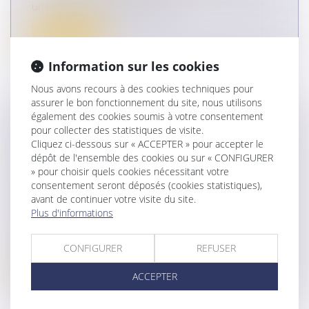
une donation-partage suppo...
Lire la suite
Information sur les cookies
Nous avons recours à des cookies techniques pour
assurer le bon fonctionnement du site, nous utilisons
également des cookies soumis à votre consentement
RETOUR D’UN ENFANT DÉPLACÉ
pour collecter des statistiques de visite.
ILLICITEMENT : LA STABILITÉ AFFECTIVE
Cliquez ci-dessous sur « ACCEPTER » pour accepter le
dépôt de l'ensemble des cookies ou sur « CONFIGURER
ET SCOLAIRE NE CARACTÉRISE PAS
» pour choisir quels cookies nécessitant votre
UNE SITUATION INTOLÉRABLE
consentement seront déposés (cookies statistiques),
Droit de la famille, des personnes et de leur
avant de continuer votre visite du site.
patrimoine
/
Filiation
Plus d'informations
En matière d’enlèvement international d’enfant,
l’article 13b de la Conventio...
CONFIGURER
REFUSER
Lire la suite
ACCEPTER