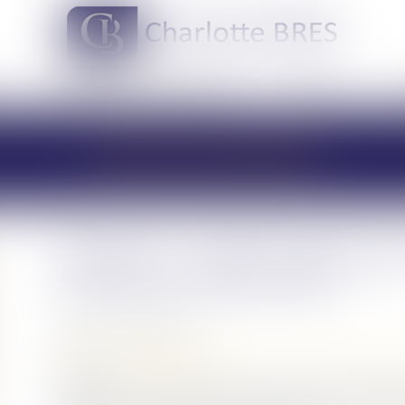
DOMAINES DE COMPÉTENCES
ACTUS
LES ACTUALITÉS
Indivision : quelle indemnisat
rembourse seul le prêt ?
Publié le :
05/06/2024
Droit de la famille, des personnes et de leur patrimoine
Source :
www.aurep.com
En dépit d’un contentieux abondant autour de la liquidat