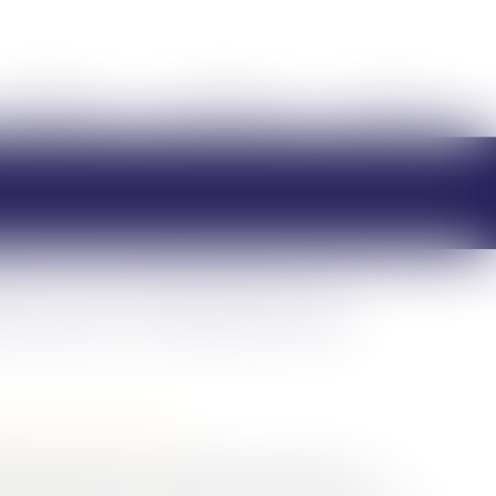
HONORAIRES
RDV EN LIGNE
CONTACT
ion pour l’indivisaire qui
/
Divorce et séparation
ion de l’indivision, l’opération reste épineuse,