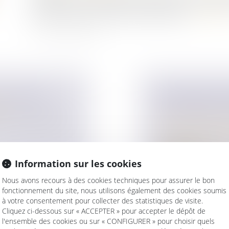
usuellement enchevêtrée par des dépenses personnelles
débiteur cherchera à obtenir indemnisation...
Lire la sui
TREPRISE ?
TESTAMENT OL
ise
PAR UN TIERS 
? Le choix de votre
Droit de la famille,
Patrimoine et succ
Le testament est dit
main, préci...
Information sur les cookies
Lire la suite
Nous avons recours à des cookies techniques pour assurer le bon
fonctionnement du site, nous utilisons également des cookies soumis
à votre consentement pour collecter des statistiques de visite.
Cliquez ci-dessous sur « ACCEPTER » pour accepter le dépôt de
l'ensemble des cookies ou sur « CONFIGURER » pour choisir quels