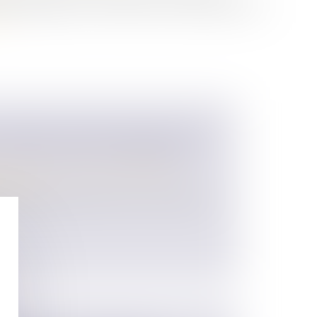
 engagées sur le bien indivis et pour lesquelles leur
te
OGRAPHE PARTIELLEMENT DATÉ
: PAS DE NULLITÉ AUTOMATIQUE
 des personnes et de leur patrimoine
/
ession
 olographe lorsqu’il est écrit en entier à la