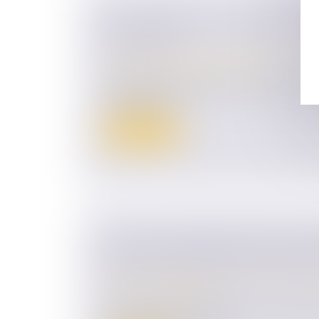
QPC : PENSION D'INVALIDITÉ ET
CONCUBIN
Droit de la famille, des personnes et de le
Couples et régime matrimoniaux
Le dernier alinéa de l’article L. 815‑24 du
sociale prévo...
Lire la suite
LOI DU 31 MAI 2024 VISANT À A
JUSTICE PATRIMONIALE AU SEIN 
Droit de la famille, des personnes et de le
Divorce et séparation
La loi vise à mieux encadrer les conséque