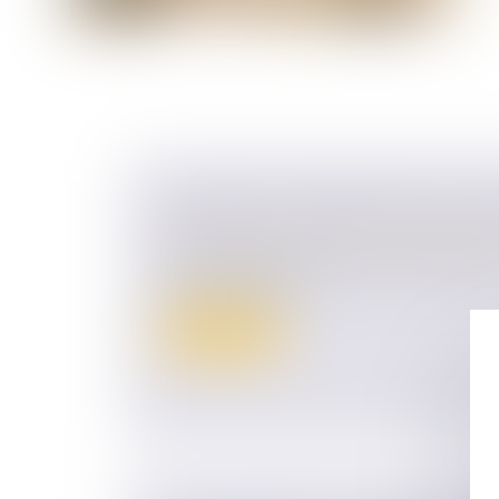
COMMENT TRANSMETTRE SON EN
Droit des sociétés
/
Transmission d’entrepr
Vous envisagez de céder votre entreprise 
mode de cession...
Lire la suite