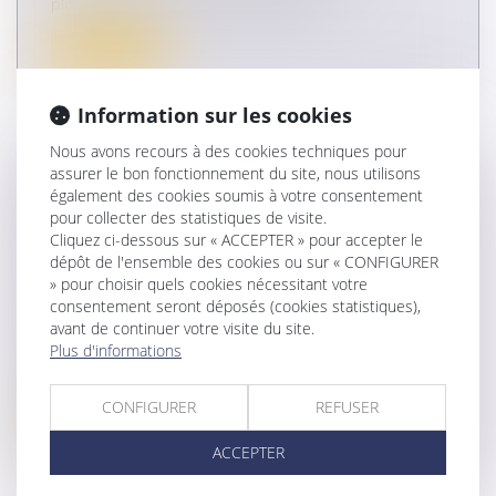
placement provisoire à l’initiative d...
Lire la suite
Information sur les cookies
Nous avons recours à des cookies techniques pour
assurer le bon fonctionnement du site, nous utilisons
DIVORCE ET REMARIAGE : QUELLES
également des cookies soumis à votre consentement
pour collecter des statistiques de visite.
CONSÉQUENCES SUR LA PENSION
Cliquez ci-dessous sur « ACCEPTER » pour accepter le
ALIMENTAIRE ET LA PRESTATION
dépôt de l'ensemble des cookies ou sur « CONFIGURER
COMPENSATOIRE ?
» pour choisir quels cookies nécessitant votre
Droit de la famille, des personnes et de leur
consentement seront déposés (cookies statistiques),
patrimoine
avant de continuer votre visite du site.
Plus d'informations
Lorsqu’un divorce est prononcé, le juge peut
imposer le versement de sommes d...
CONFIGURER
REFUSER
Lire la suite
ACCEPTER