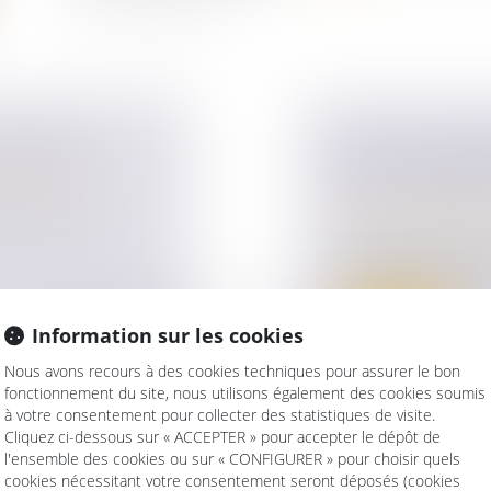
COMPOSÉE
EN CAS DE DIV
ur patrimoine
/
DEVOIR REMBO
Droit de la famille,
tes. Lors des
Divorce et séparat
Pour la justice, le
communauté matrim
Lire la suite
Information sur les cookies
Nous avons recours à des cookies techniques pour assurer le bon
fonctionnement du site, nous utilisons également des cookies soumis
à votre consentement pour collecter des statistiques de visite.
Cliquez ci-dessous sur « ACCEPTER » pour accepter le dépôt de
l'ensemble des cookies ou sur « CONFIGURER » pour choisir quels
VEZ LE DROIT
PROPOSITION D
cookies nécessitant votre consentement seront déposés (cookies