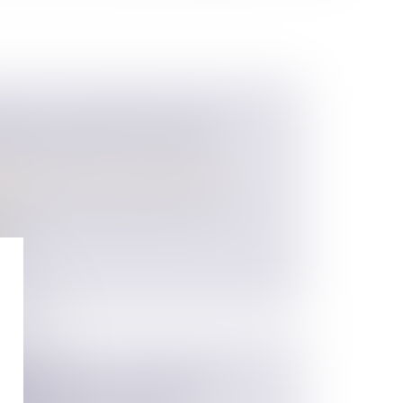
ORCE, L’UN DES ÉPOUX PEUT
URSER DES APL À L’AUTRE
 des personnes et de leur patrimoine
/
ion
s aides au logement appartiennent à la
on...
E LOI VISANT À PERMETTRE