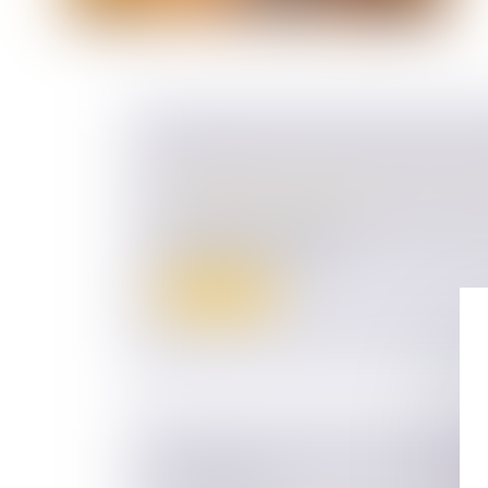
HÉRITER DANS UNE FAMILLE RE
Droit de la famille, des personnes et de le
Patrimoine et succession
Les familles recomposées sont très couran
successions, les règle...
Lire la suite
DONATION : VOICI CE QUE VOUS A