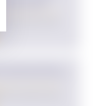
 DU DÉCÈS DES ENFANTS
E LIVRET DE FAMILLE
 des personnes et de leur patrimoine
/
ustification de la filiation des enfants,
 LOI VISANT À FACILITER LE
E NOM DES ENFANTS APRÈS UN
 des personnes et de leur patrimoine
/
ion
ment de nom de l’enfant à la suite d’un