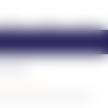
HONORAIRES
RDV EN LIGNE
CONTACT
composée
/
Patrimoine et succession
 successions, les règles de l'héritage sont modifiées