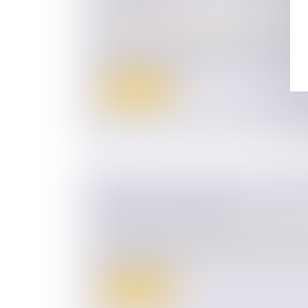
DE DONNER
Droit de la famille, des personnes et de le
Patrimoine et succession
Même si vous êtes propriétaire de vos bie
pas tout donner à...
Lire la suite
CESSIONS D'ACTIONS : LA GARANT
N'EST PAS ÉTERNELLE !
Droit des sociétés
/
Transmission d’entrepr
Si la liberté d'entreprendre peut être restre
d'une garantie...
Lire la suite