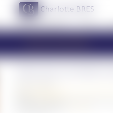
DOMAINES DE COMPÉTENCES
ACTUS
LES ACTUALITÉS
Hériter dans une famille re
Publié le :
13/01/2022
Droit de la famille, des personnes et de leur patrimoine
Source :
www.francebleu.fr
Les familles recomposées sont très courantes. Lors des
par cette nouvelle structure...
Lire la suite