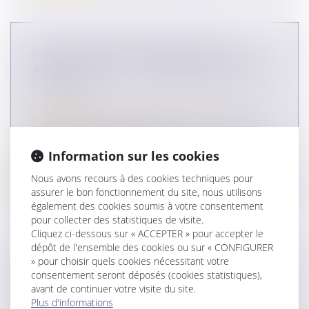
INSTRUCTION EN FAMILLE SANS
AUTORISATION : CONDAMNATION DES
PARENTS
Droit de la famille, des personnes et de leur
patrimoine
Deux parents pratiquent l’instruction en famille
pour leurs enfants. Le 10 ma...
Information sur les cookies
Lire la suite
Nous avons recours à des cookies techniques pour
assurer le bon fonctionnement du site, nous utilisons
également des cookies soumis à votre consentement
pour collecter des statistiques de visite.
Cliquez ci-dessous sur « ACCEPTER » pour accepter le
dépôt de l'ensemble des cookies ou sur « CONFIGURER
» pour choisir quels cookies nécessitant votre
TRANSMISSION D’ENTREPRISE : L’ÉTAT
consentement seront déposés (cookies statistiques),
ALLÈGE LES RÈGLES POUR FACILITER
avant de continuer votre visite du site.
LES REPRISES
Plus d'informations