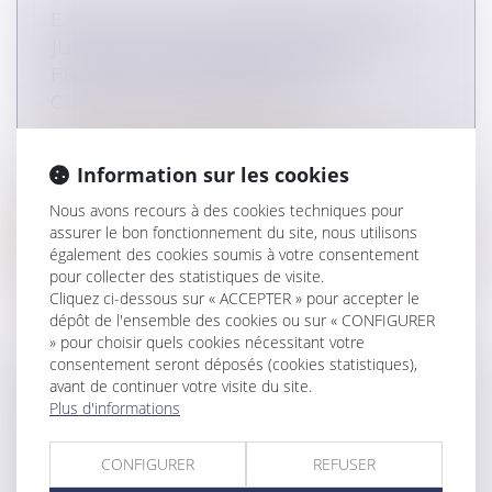
EXEQUATUR ET AUTORITÉ DE CHOSE
JUGÉE : LA DISSIMULATION D’UNE
PRESTATION COMPENSATOIRE
CONSTITUE UNE FRAUDE
Droit de la famille, des personnes et de leur
patrimoine
/
Divorce et séparation
Information sur les cookies
L’exequatur d’une décision étrangère est
subordonné, en droit international p...
Nous avons recours à des cookies techniques pour
assurer le bon fonctionnement du site, nous utilisons
Lire la suite
également des cookies soumis à votre consentement
pour collecter des statistiques de visite.
Cliquez ci-dessous sur « ACCEPTER » pour accepter le
dépôt de l'ensemble des cookies ou sur « CONFIGURER
» pour choisir quels cookies nécessitant votre
consentement seront déposés (cookies statistiques),
avant de continuer votre visite du site.
ENTREPRISES FAMILIALES : COMMENT
Plus d'informations
ASSURER LEUR TRANSMISSION ET
LEUR PÉRENNITÉ ?
CONFIGURER
REFUSER
Droit des sociétés
/
Transmission d’entreprise