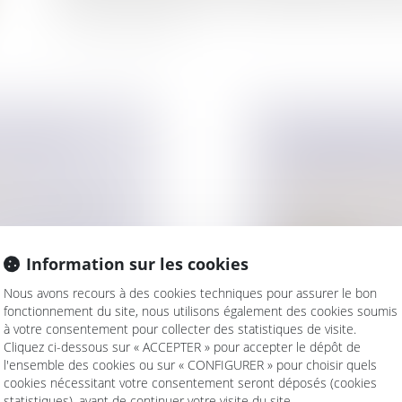
 SOCIÉTÉS
L'ACQUISITION
MARIAGE FACE
ise
Droit de la famille,
et on constate un
Couples et régime 
Il n'existe pas, en 
de cassatio...
Information sur les cookies
Lire la suite
Nous avons recours à des cookies techniques pour assurer le bon
fonctionnement du site, nous utilisons également des cookies soumis
à votre consentement pour collecter des statistiques de visite.
Cliquez ci-dessous sur « ACCEPTER » pour accepter le dépôt de
l'ensemble des cookies ou sur « CONFIGURER » pour choisir quels
cookies nécessitant votre consentement seront déposés (cookies
OUX: FRAIS ET
LA COPROPRIÉ
statistiques), avant de continuer votre visite du site.