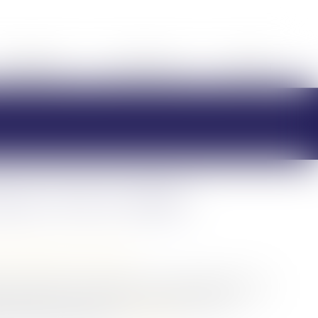
HONORAIRES
RDV EN LIGNE
CONTACT
oux: frais et règles
/
Patrimoine et succession
 à une part de sa succession. Ses droits dépendent de
 en sa faveur. Sur le plan fiscal, il est dans une
 droits de succession...
Lire la suite