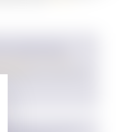
 DE LA NATIONALITÉ PAR
 AUX DEVOIRS CONJUGAUX
 des personnes et de leur patrimoine
/
matrimoniaux
l'état, de jurisprudence constante de la Cour
TÉ D'UN FONDS DE COMMERCE