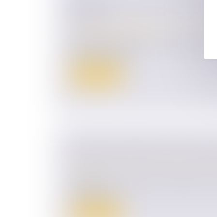
RÈGLES
Droit de la famille, des personnes et de le
Patrimoine et succession
Au décès d'un époux, son conjoint non div
part de sa succes...
Lire la suite
ADOPTER L'ENFANT DE SON CONJ
Droit de la famille, des personnes et de le
Filiation
Aujourd'hui, un dossier du "Particulier", l
Le Figaro sur...
Lire la suite