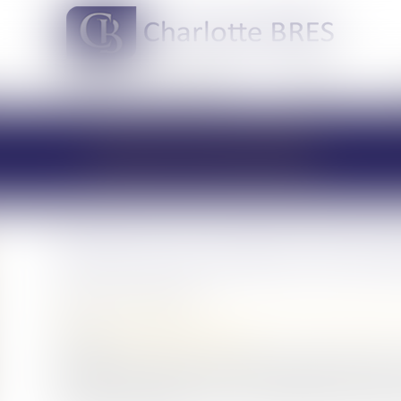
DOMAINES DE COMPÉTENCES
ACTUS
LES ACTUALITÉS
Droits de succession entre ép
Publié le :
05/11/2020
Droit de la famille, des personnes et de leur patrimoine
Source :
www.boursorama.com
Au décès d'un époux, son conjoint non divorcé a droit
la qualité des autres héritiers et des dispositions prises
situation avantageuse car il est totalement exonéré de