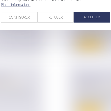
Plus d'informations
PAR LES ÉPOUX
ur patrimoine
/
COTITULARITÉ
ACCEPTER
CONFIGURER
REFUSER
Droit de la famille,
orcé a droit à une
Couples et régime 
Le fait que des ép
copropriétaires d’un
Lire la suite
OINT
TRANSMISSION 
ur patrimoine
/
FISCALITÉ
Droit des sociétés
e mensuel du groupe
Vous êtes chef d’en
raisons cesser votr..
Lire la suite