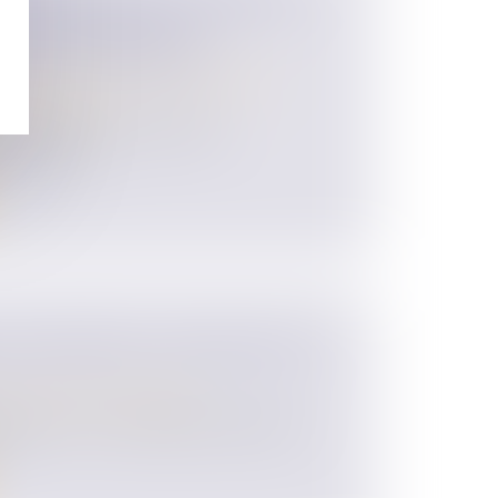
 N'ENTRAÎNE PAS LA
 DU BAIL COMMERCIAL
 des personnes et de leur patrimoine
/
matrimoniaux
oux communs en biens soient
 fonds de c...
D'ENTREPRISE : FORMALITÉS ET
/
Transmission d’entreprise
treprise. Vous souhaitez pour diverses
.