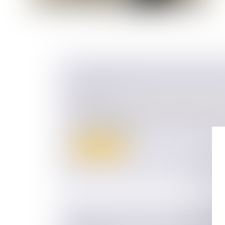
LA TRANSMISSION DES PARTS DE
CIVILES
Droit des sociétés
/
Transmission d’entrepr
On connaît le succès des sociétés civiles 
nombre significat...
Lire la suite
DROITS DE SUCCESSION ENTRE ÉP