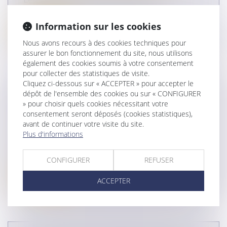
l'appartement qu'ils avaient acquis le...
Information sur les cookies
Lire la suite
Nous avons recours à des cookies techniques pour
assurer le bon fonctionnement du site, nous utilisons
également des cookies soumis à votre consentement
pour collecter des statistiques de visite.
Cliquez ci-dessous sur « ACCEPTER » pour accepter le
dépôt de l'ensemble des cookies ou sur « CONFIGURER
RAPPORT DE DETTE VS RAPPORT DE
» pour choisir quels cookies nécessitant votre
LIBÉRALITÉ
consentement seront déposés (cookies statistiques),
Droit de la famille, des personnes et de leur
avant de continuer votre visite du site.
patrimoine
/
Patrimoine et succession
Plus d'informations
Une remise de dette de fermages intervenue à
une époque où ceux-ci n’étaient...
CONFIGURER
REFUSER
Lire la suite
ACCEPTER