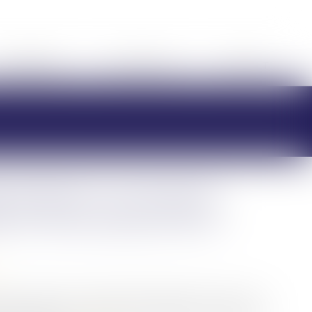
HONORAIRES
RDV EN LIGNE
CONTACT
 donation ? La Cour de
ence de partage effectif
ivil, permet à un ascendant d’organiser de son vivant