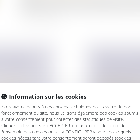
la répartition de ses biens entre ses héritiers présompt
individualisée des biens, chaque bénéficiaire recevant un
ES JUGES NE
DONATION-PAR
LE MOYEN TIRÉ
COUR DE CASS
DE PARTAGE EF
ur patrimoine
/
Droit de la famille,
La donation-partage
Information sur les cookies
es ne peuvent pas
permet à un ascen..
Nous avons recours à des cookies techniques pour assurer le bon
Lire la suite
fonctionnement du site, nous utilisons également des cookies soumis
à votre consentement pour collecter des statistiques de visite.
Cliquez ci-dessous sur « ACCEPTER » pour accepter le dépôt de
l'ensemble des cookies ou sur « CONFIGURER » pour choisir quels
cookies nécessitant votre consentement seront déposés (cookies