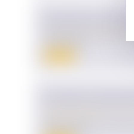
PAS DE RETOUR DE L’ENFANT, PA
REMBOURSEMENT DES FRAIS EN
Droit de la famille, des personnes et de le
La Convention de La Haye du 25 octobre 1
contre l’enlèvement...
Lire la suite
SUCCESSIONS ET DONATIONS DÉGU
FRUITS DOIVENT AUSSI ÊTRE RA
Droit de la famille, des personnes et de le
Patrimoine et succession
En matière successorale, les libéralités d
soumises au rapport,...