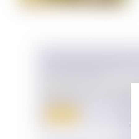
CONTESTATION DE PATERNITÉ : L
PEUVENT PAS RELEVER D’OFFICE 
DE LA PRESCRIPTION
Droit de la famille, des personnes et de le
Filiation
Selon l’article 2247 du Code civil, les jug
soulever d’offic...
Lire la suite