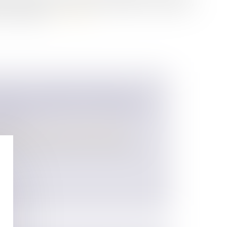
ifs. Elle suppose toutefois une attribution matérielle et
 lot distinct...
Lire la suite
TAGE OU SIMPLE DONATION ? LA
ATION TRANCHE SUR L’EXIGENCE
FECTIF
 des personnes et de leur patrimoine
, prévue à l’article 1075 du Code civil,
.