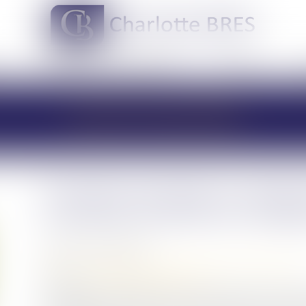
DOMAINES DE COMPÉTENCES
ACTUS
LES ACTUALITÉS
Donation-partage ou simple
cassation tranche sur l’exig
Publié le :
21/08/2025
Droit de la famille, des personnes et de leur patrimoine
Source :
www.lemag-juridique.com
La donation-partage, prévue à l’article 1075 du Code c