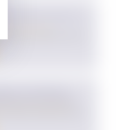
D’ENTREPRISES EN FRANCE : OÙ
/
Transmission d’entreprise
 pendant la crise sanitaire du Covid-19, le
ÉCIAL : UN APPEL RESTE
ME APRÈS LA FIN DU MANDAT
 des personnes et de leur patrimoine
 a rappelé le 2 juillet dernier que le droit