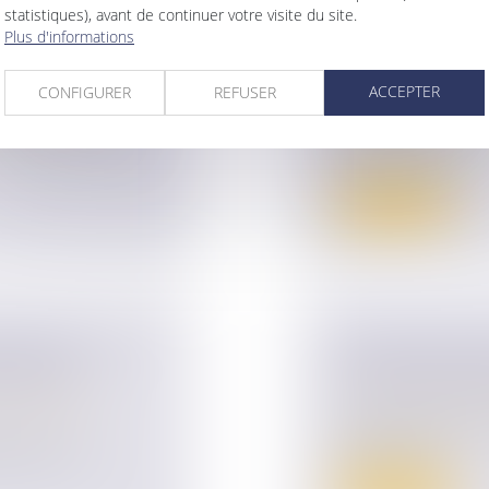
statistiques), avant de continuer votre visite du site.
Plus d'informations
S DE
TRANSMISSION 
GAGÉS
EN EST-ON ?
ACCEPTER
CONFIGURER
REFUSER
ur patrimoine
Droit des sociétés
980 vise à lutter
Après avoir diminué
nombre de tran...
Lire la suite
ISÉES : LES
MANDATAIRE SP
PPORTÉS
RECEVABLE MÊ
ur patrimoine
/
Droit de la famille,
La Cour de cassation
éguisées sont
d’accès à un...