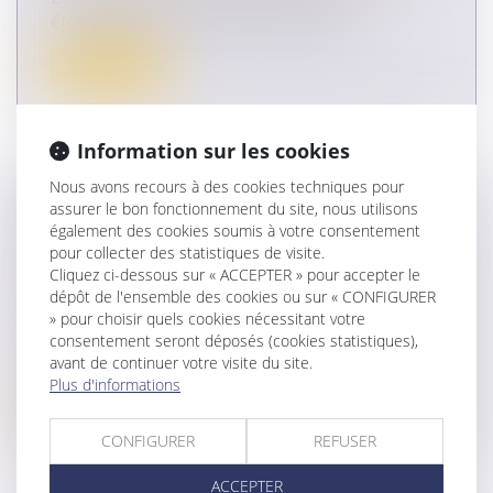
établissement en 2024 doivent sousc...
Lire la suite
Information sur les cookies
Nous avons recours à des cookies techniques pour
assurer le bon fonctionnement du site, nous utilisons
PERSISTANCE DE VIOLENCES SEXISTES
également des cookies soumis à votre consentement
ET SEXUELLES SOUS RELATION
pour collecter des statistiques de visite.
D'AUTORITÉ
Cliquez ci-dessous sur « ACCEPTER » pour accepter le
Droit de la famille, des personnes et de leur
dépôt de l'ensemble des cookies ou sur « CONFIGURER
patrimoine
/
Violences familiales
» pour choisir quels cookies nécessitant votre
Un rapport consacré aux violences sexistes et
consentement seront déposés (cookies statistiques),
avant de continuer votre visite du site.
sexuelles faites aux femmes sou...
Plus d'informations
Lire la suite
CONFIGURER
REFUSER
ACCEPTER