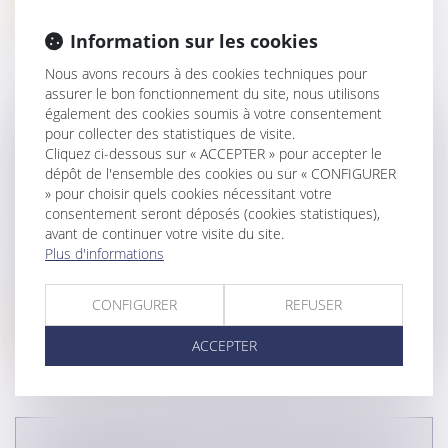
Lire la suite
Information sur les cookies
Nous avons recours à des cookies techniques pour
assurer le bon fonctionnement du site, nous utilisons
également des cookies soumis à votre consentement
pour collecter des statistiques de visite.
TRANSMISSION D’ENTREPRISE : QUAND
Cliquez ci-dessous sur « ACCEPTER » pour accepter le
LE PRATICIEN DOIT-IL PRENDRE DES
dépôt de l'ensemble des cookies ou sur « CONFIGURER
» pour choisir quels cookies nécessitant votre
DISTANCES AVEC LES DOCUMENTS
consentement seront déposés (cookies statistiques),
COMPTABLES ?
avant de continuer votre visite du site.
Droit des sociétés
/
Transmission d’entreprise
Plus d'informations
Même si cette démarche ne lui est pas familière
dans ce contexte, le praticie...
CONFIGURER
REFUSER
Lire la suite
ACCEPTER