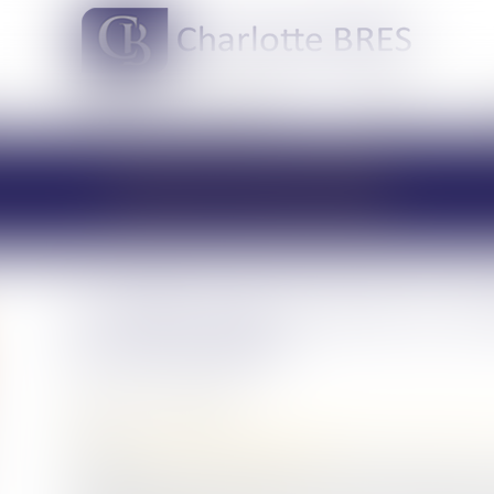
DOMAINES DE COMPÉTENCES
ACTUS
LES ACTUALITÉS
Le déblocage du divorce con
du demandeur
Publié le :
14/03/2023
Droit de la famille, des personnes et de leur patrimoine
Source :
www.lemag-juridique.com
Le 26 juillet 2022, la question n° 298 a été posée con