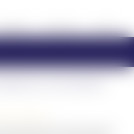
HONORAIRES
RDV EN LIGNE
CONTACT
tentieux en cas d’inaction
/
Divorce et séparation
cernant l’application de la loi n° 2019-222 du 23 mars