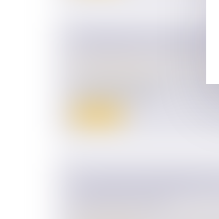
LE DÉBLOCAGE DU DIVORCE CON
CAS D’INACTION DU DEMANDEUR
Droit de la famille, des personnes et de le
Divorce et séparation
Le 26 juillet 2022, la question n° 298 a é
concernant l’application d...
Lire la suite
LES VIOLENCES INTRAFAMILIALE
CONJUGALES ENREGISTRÉES PAR 
DE SÉCURITÉ EN 2021
Droit de la famille, des personnes et de le