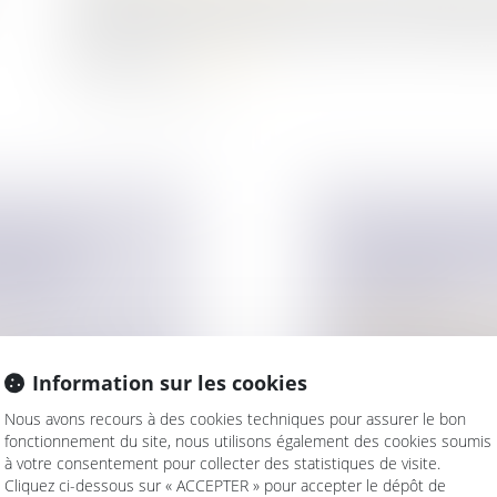
2019 de programmation 2018-2022 et de réforme pour l
objectif de simplifier la procédure de divorce contentie
dispose que...
Lire la suite
TÈRE DE LA
SUCCESSIONS E
VERSEL DU
SIMPLIFICATI
IMOINE
JUDICIAIRE
Droit de la famille,
Patrimoine et succ
ise
Par une réponse min
rsel du transfert
Information sur les cookies
Gouvernement anno
Nous avons recours à des cookies techniques pour assurer le bon
Lire la suite
fonctionnement du site, nous utilisons également des cookies soumis
à votre consentement pour collecter des statistiques de visite.
Cliquez ci-dessous sur « ACCEPTER » pour accepter le dépôt de