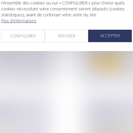
l'ensemble des cookies ou sur « CONFIGURER » pour choisir quels
cookies nécessitant votre consentement seront déposés (cookies
statistiques), avant de continuer votre visite du site.
Plus d'informations
TENTIEUX EN
DÉMEMBREMEN
Droit de la famille,
ACCEPTER
CONFIGURER
REFUSER
Patrimoine et succ
ur patrimoine
/
L’apport d’un usufru
immobilière...
té posée
Lire la suite
S NON
CESSION DE TI
LES SERVICES
RÉSIDENTS
Droit des sociétés
La plus-value réalis
ur patrimoine
/