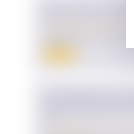
RECEL DE COMMUNAUTÉ : ATTEN
CESSIONS D’ACTIONS À VIL PRIX
Droit de la famille, des personnes et de le
Couples et régime matrimoniaux
En matière de liquidation du régime matrimo
du Code civil...
Lire la suite
L'AIDE D'URGENCE POUR LES VIC
VIOLENCES CONJUGALES A BÉNÉFI
40 000 PERSONNES DEPUIS SA C
2023
Droit de la famille, des personnes et de le
Violences familiales