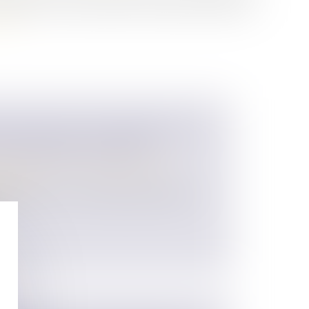
adopter une loi qui propose d’assouplir les règles de
suite
RETOUR LÉGAL SE TRANSMET AUX
 L’ASCENDANT DONATEUR
 des personnes et de leur patrimoine
/
ession
légal permet à un ascendant donateur de