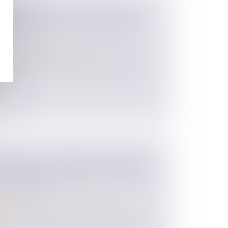
NTREPRISE : MODIFICATION DES
CE ET DE L’ARE AU 1ER AVRIL
/
Transmission d’entreprise
embre 2024 a introduit des changements
.
E D'UNE SUCCESSION, COMMENT
ÉGISLATION SIMPLIFIE LA VENTE
NDIVISION ?
 des personnes et de leur patrimoine
/
ession
iers de logements restent vacants, faute