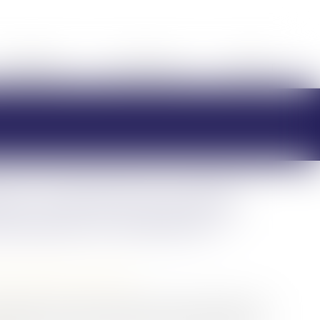
HONORAIRES
RDV EN LIGNE
CONTACT
ion, comment la nouvelle
 des biens en indivision ?
/
Patrimoine et succession
aute d’accord entre les héritiers. Parfois pendant des