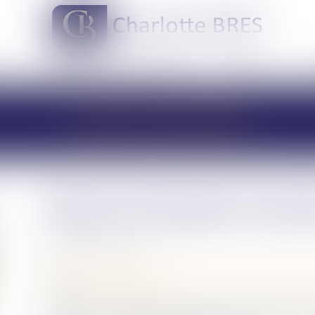
DOMAINES DE COMPÉTENCES
ACTUS
LES ACTUALITÉS
Dans le cadre d'une success
législation simplifie la vente
Publié le :
03/04/2025
Droit de la famille, des personnes et de leur patrimoine
Source :
edito.seloger.com
En France, des milliers de logements restent vacants, f