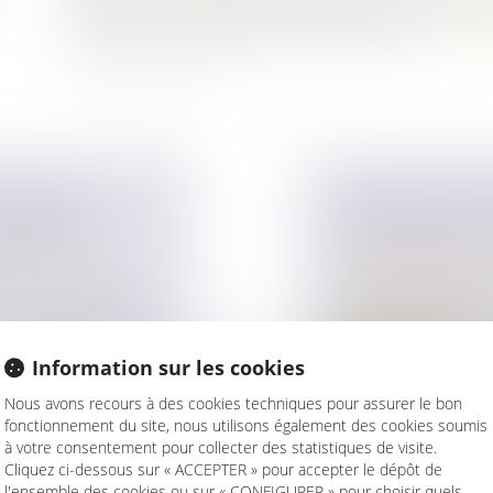
années. Pour y remédier, l’Assemblée nationale vient d’
l’indivision. Un tournant pour les successions ?...
Lire la 
ONTRÔLE
LE DROIT DE 
DE PÉNAL ?
HÉRITIERS DE
ur patrimoine
/
Droit de la famille,
Patrimoine et succ
 droits des femmes
Le droit de retour 
récupérer les bien...
Information sur les cookies
Lire la suite
Nous avons recours à des cookies techniques pour assurer le bon
fonctionnement du site, nous utilisons également des cookies soumis
à votre consentement pour collecter des statistiques de visite.
Cliquez ci-dessous sur « ACCEPTER » pour accepter le dépôt de
l'ensemble des cookies ou sur « CONFIGURER » pour choisir quels