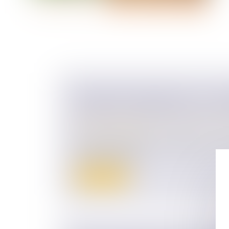
VIOLENCES CONJUGALES : LE « C
COERCITIF » BIENTÔT DANS LE CO
Droit de la famille, des personnes et de le
Violences familiales
Le jeudi 20 mars 2025, la délégation aux
et la commission d...
Lire la suite