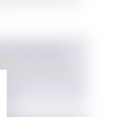
abilité parentale sur leur enfant commun...
Lire la
 LIMITÉE POUR LA PENSION
VERSÉE À UN ENFANT MAJEUR
 des personnes et de leur patrimoine
/
ession
ire versée pour l'entretien et l'éducation