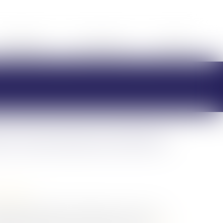
HONORAIRES
RDV EN LIGNE
CONTACT
t international d’enfant
/
Filiation
torisation de séjour au Royaume-Uni, n’est pas