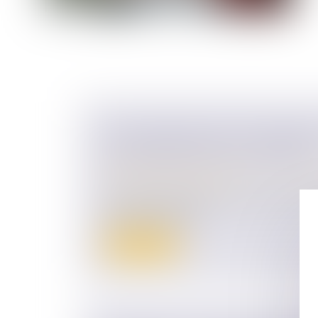
UN TESTAMENT PEUT INTERDIRE
UNE MAISON DONT ON A HÉRITÉ
Droit de la famille, des personnes et de le
Patrimoine et succession
Une mère avait légué une maison à son ép
qu'elle devrait être...
Lire la suite