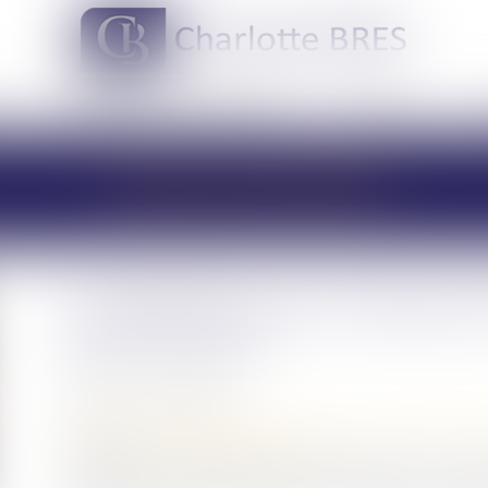
DOMAINES DE COMPÉTENCES
ACTUS
LES ACTUALITÉS
Compétence pour l’enlèvemen
pour la CJUE
Publié le :
01/06/2021
Droit de la famille, des personnes et de leur patrimoine
Source :
www.labase-lextenso.fr
Un couple, de nationalité indienne disposant d’une au