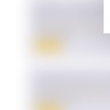
NAISSANCE -CONGÉ DE PATERNIT
PASSE DE 11 À 25 JOURS À COMP
JUILLET | SERVICE-PUBLIC.FR
Droit de la famille, des personnes et de le
Congé de paternité : sa durée passe de 11
compter du 1er juillet
Lire la suite
L’AVANTAGE FISCAL POUR LES T
D’ENTREPRISES FAMILIALES SUR 
Droit des sociétés
/
Transmission d’entrepr
Le régime fiscal visant à favoriser les tra
d’entreprises est remis...