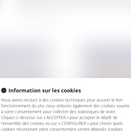
légalement marié mais exerce conjointement la respons
suite
 DE VENDRE
DÉDUCTIBILITÉ
ALIMENTAIRE 
ur patrimoine
/
Droit de la famille,
Patrimoine et succ
oux en précisant
La pension alimenta
d'un enfant maj...
Information sur les cookies
Nous avons recours à des cookies techniques pour assurer le bon
Lire la suite
fonctionnement du site, nous utilisons également des cookies soumis
à votre consentement pour collecter des statistiques de visite.
Cliquez ci-dessous sur « ACCEPTER » pour accepter le dépôt de
l'ensemble des cookies ou sur « CONFIGURER » pour choisir quels
cookies nécessitant votre consentement seront déposés (cookies