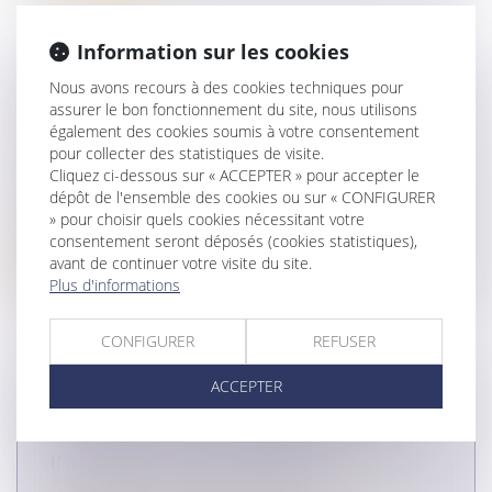
Information sur les cookies
Nous avons recours à des cookies techniques pour
COMMENT ET POURQUOI OBTENIR UN
assurer le bon fonctionnement du site, nous utilisons
CERTIFICAT D'HÉRÉDITÉ?
également des cookies soumis à votre consentement
Droit de la famille, des personnes et de leur
pour collecter des statistiques de visite.
patrimoine
/
Patrimoine et succession
Cliquez ci-dessous sur « ACCEPTER » pour accepter le
Peu connu, le certificat d'hérédité permet
dépôt de l'ensemble des cookies ou sur « CONFIGURER
pourtant de faire de substantielle...
» pour choisir quels cookies nécessitant votre
consentement seront déposés (cookies statistiques),
Lire la suite
avant de continuer votre visite du site.
Plus d'informations
CONFIGURER
REFUSER
ACCEPTER
SIMPLIFICATION DU TRANSFERT DU
PATRIMOINE DE L’ENTREPRENEUR
INDIVIDUEL À UNE SOCIÉTÉ
Droit des sociétés
/
Transmission d’entreprise