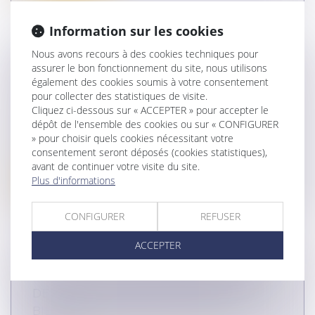
Information sur les cookies
Nous avons recours à des cookies techniques pour
assurer le bon fonctionnement du site, nous utilisons
ACTION EN ÉTABLISSEMENT DE LA
également des cookies soumis à votre consentement
FILIATION D’UN ADOPTÉ ET VIE PRIVÉE :
pour collecter des statistiques de visite.
UN JUSTE ÉQUILIBRE À TROUVER
Cliquez ci-dessous sur « ACCEPTER » pour accepter le
(NPU) Droit de la famille
dépôt de l'ensemble des cookies ou sur « CONFIGURER
» pour choisir quels cookies nécessitant votre
L’irrecevabilité de l’action en établissement de la
consentement seront déposés (cookies statistiques),
filiation paternelle form...
avant de continuer votre visite du site.
Plus d'informations
Lire la suite
CONFIGURER
REFUSER
ACCEPTER
L’HÉRITIER OU LE DONATAIRE PEUT
DÉDUIRE LES DROITS PAYÉS SUR DES
BIENS PROFESSIONNELS DE SES