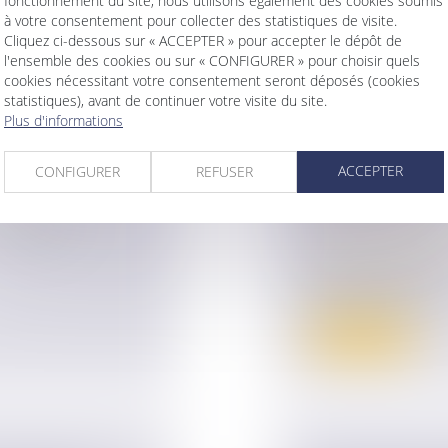
fonctionnement du site, nous utilisons également des cookies soumis
à votre consentement pour collecter des statistiques de visite.
Cliquez ci-dessous sur « ACCEPTER » pour accepter le dépôt de
l'ensemble des cookies ou sur « CONFIGURER » pour choisir quels
cookies nécessitant votre consentement seront déposés (cookies
statistiques), avant de continuer votre visite du site.
Plus d'informations
ETS DE LA LOI
LANCEMENT D’U
ALES ?
VALORISATION 
ACCEPTER
CONFIGURER
REFUSER
ur patrimoine
/
PRÉVENTION ET
VIOLENCES FA
victimes de
Droit de la famille,
Violences familiales
Les ministères char
hommes et de la L..
Lire la suite