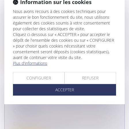
Information sur les cookies
Nous avons recours à des cookies techniques pour
L’AVANTAGE FISCAL POUR LES
assurer le bon fonctionnement du site, nous utilisons
TRANSMISSIONS D’ENTREPRISES
également des cookies soumis à votre consentement
FAMILIALES SUR LA SELLETTE
pour collecter des statistiques de visite.
Droit des sociétés
/
Transmission d’entreprise
Cliquez ci-dessous sur « ACCEPTER » pour accepter le
Le régime fiscal visant à favoriser les
dépôt de l'ensemble des cookies ou sur « CONFIGURER
» pour choisir quels cookies nécessitant votre
transmissions d’entreprises est remis...
consentement seront déposés (cookies statistiques),
avant de continuer votre visite du site.
Lire la suite
Plus d'informations
CONFIGURER
REFUSER
ACCEPTER
CRÉATION ET REPRISE D’ENTREPRISE:
PRÉSERVONS LA LIBERTÉ DE CHOIX DU
DIRIGEANT !
Droit des sociétés
/
Transmission d’entreprise
Depuis plus de dix ans, la création d’entreprise