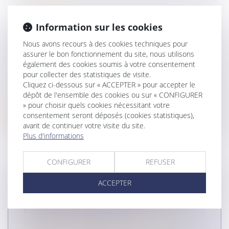
Information sur les cookies
QUELLES SONT LES DÉMARCHES À
Nous avons recours à des cookies techniques pour
FAIRE APRÈS UN DÉCÈS ?
assurer le bon fonctionnement du site, nous utilisons
Droit de la famille, des personnes et de leur
également des cookies soumis à votre consentement
patrimoine
/
Patrimoine et succession
pour collecter des statistiques de visite.
Cliquez ci-dessous sur « ACCEPTER » pour accepter le
Le décès d’un proche nous met aux prises avec
dépôt de l'ensemble des cookies ou sur « CONFIGURER
un certain nombre de formalités...
» pour choisir quels cookies nécessitant votre
consentement seront déposés (cookies statistiques),
Lire la suite
avant de continuer votre visite du site.
Plus d'informations
CONFIGURER
REFUSER
ACCEPTER
RENTE VIAGÈRE : LA CLAUSE
RÉSOLUTOIRE DE PLEIN DROIT DOIT
ÊTRE NON ÉQUIVOQUE
Droit de la famille, des personnes et de leur