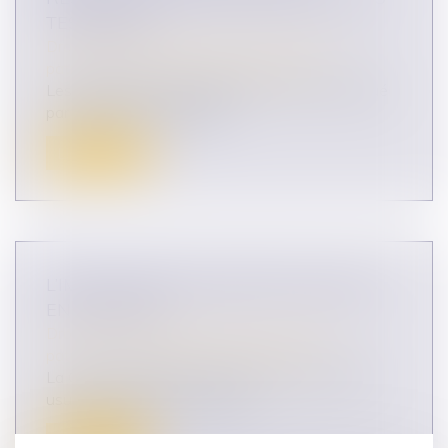
TESTAMENT
Droit de la famille, des personnes et de leur
patrimoine
/
Patrimoine et succession
Les ayants droit d’un légataire universel, institué
par testament olographe,...
Lire la suite
L’IMPUTATION EN ASSIETTE DES LEGS
EN USUFRUIT
Droit de la famille, des personnes et de leur
patrimoine
/
Patrimoine et succession
La Cour de cassation confirme que le legs d’un
usufruit s’impute en assiette....
Lire la suite