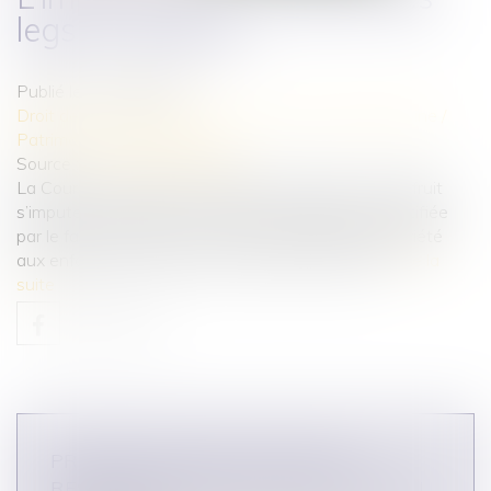
legs en usufruit
Publié le :
11/08/2022
Droit de la famille, des personnes et de leur patrimoine
/
Patrimoine et succession
Source :
www.actu-juridique.fr
La Cour de cassation confirme que le legs d’un usufruit
s’impute en assiette. Cette solution logique est justifiée
par le fait que la réserve doit revenir en pleine propriété
aux enfants, sauf le cas d’un conjoint survivant...
Lire la
suite
PRESCRIPTION DE L’ACTION EN
RESTITUTION APRÈS ANNULATION DU