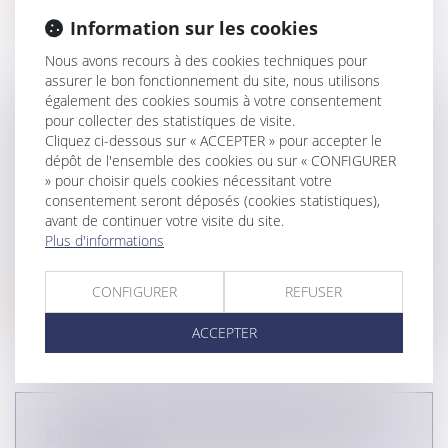
Information sur les cookies
Nous avons recours à des cookies techniques pour
assurer le bon fonctionnement du site, nous utilisons
également des cookies soumis à votre consentement
pour collecter des statistiques de visite.
ANNULATION DU TESTAMENT
Cliquez ci-dessous sur « ACCEPTER » pour accepter le
OLOGRAPHE : CONSÉQUENCE SUR LE
dépôt de l'ensemble des cookies ou sur « CONFIGURER
DÉLAIS D'ACTION EN RESTITUTION
» pour choisir quels cookies nécessitant votre
Droit de la famille, des personnes et de leur
consentement seront déposés (cookies statistiques),
patrimoine
/
Patrimoine et succession
avant de continuer votre visite du site.
Plus d'informations
En matière d’actions personnelles ou immobilières,
l’article 2224 du Code civ...
CONFIGURER
REFUSER
Lire la suite
ACCEPTER
SUCCESSION ET ANNULATION D’UN