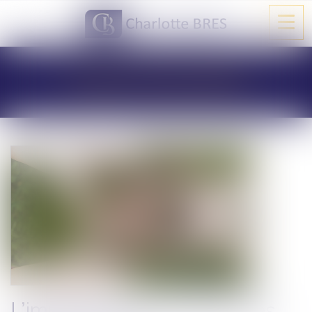
Ouvri
le
men
LES ACTUALITÉS
L’imputation en assiette des