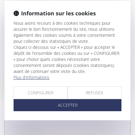
Information sur les cookies
Nous avons recours à des cookies techniques pour
DÉBITEUR DU RAPPORT : QUALITÉ
assurer le bon fonctionnement du site, nous utilisons
D’HÉRITIER AB INTESTAT IMPÉRATIVE
également des cookies soumis à votre consentement
LORS DE L’OUVERTURE DE LA
pour collecter des statistiques de visite.
SUCCESSION
Cliquez ci-dessous sur « ACCEPTER » pour accepter le
dépôt de l'ensemble des cookies ou sur « CONFIGURER
Droit de la famille, des personnes et de leur
» pour choisir quels cookies nécessitant votre
patrimoine
/
Patrimoine et succession
consentement seront déposés (cookies statistiques),
Le bénéficiaire d’une libéralité est tenu au rapport
avant de continuer votre visite du site.
successoral à la conditi...
Plus d'informations
Lire la suite
CONFIGURER
REFUSER
ACCEPTER
L’USUFRUITIER N’A PAS LA QUALITÉ
D’ASSOCIÉ